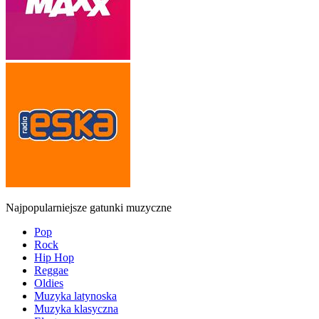
Najpopularniejsze gatunki muzyczne
Pop
Rock
Hip Hop
Reggae
Oldies
Muzyka latynoska
Muzyka klasyczna