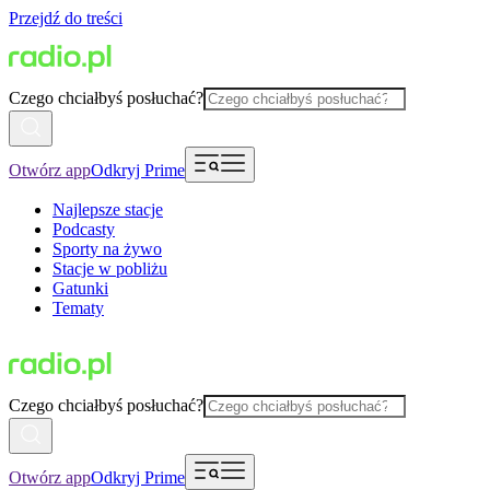
Przejdź do treści
Czego chciałbyś posłuchać?
Otwórz app
Odkryj Prime
Najlepsze stacje
Podcasty
Sporty na żywo
Stacje w pobliżu
Gatunki
Tematy
Czego chciałbyś posłuchać?
Otwórz app
Odkryj Prime