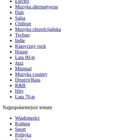
Electro
Muzyka alternatywna
Dub
Salsa
Chillout
Muzyka chrześcijańska
Techno
Indie
Klasyczny rock
House
Lata 90-te
Jazz
Minimal
Muzyka country
Drum'n'Bass
R&B
Hity
Lata 70-te
Najpopularniejsze tematy
Wiadomości
Kultura
Sport
Polityka