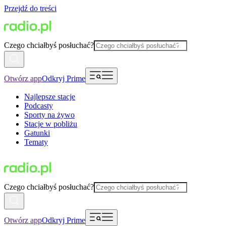
Przejdź do treści
Czego chciałbyś posłuchać?
Otwórz app
Odkryj Prime
Najlepsze stacje
Podcasty
Sporty na żywo
Stacje w pobliżu
Gatunki
Tematy
Czego chciałbyś posłuchać?
Otwórz app
Odkryj Prime