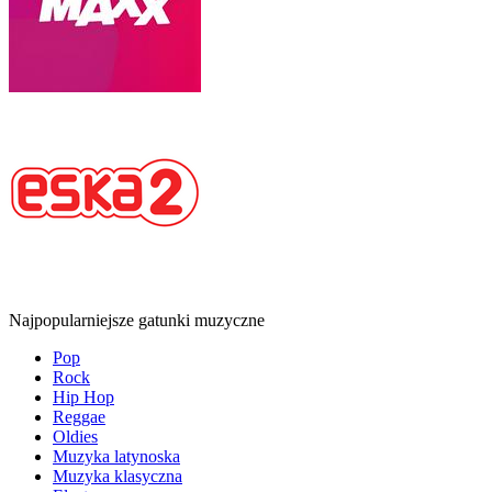
Najpopularniejsze gatunki muzyczne
Pop
Rock
Hip Hop
Reggae
Oldies
Muzyka latynoska
Muzyka klasyczna