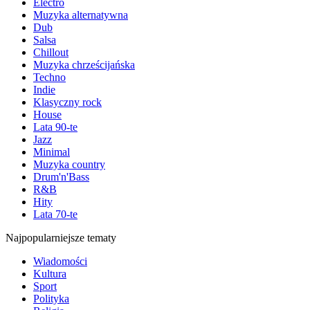
Electro
Muzyka alternatywna
Dub
Salsa
Chillout
Muzyka chrześcijańska
Techno
Indie
Klasyczny rock
House
Lata 90-te
Jazz
Minimal
Muzyka country
Drum'n'Bass
R&B
Hity
Lata 70-te
Najpopularniejsze tematy
Wiadomości
Kultura
Sport
Polityka