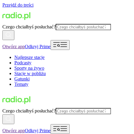
Przejdź do treści
Czego chciałbyś posłuchać?
Otwórz app
Odkryj Prime
Najlepsze stacje
Podcasty
Sporty na żywo
Stacje w pobliżu
Gatunki
Tematy
Czego chciałbyś posłuchać?
Otwórz app
Odkryj Prime