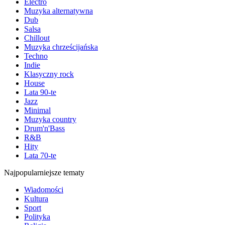
Electro
Muzyka alternatywna
Dub
Salsa
Chillout
Muzyka chrześcijańska
Techno
Indie
Klasyczny rock
House
Lata 90-te
Jazz
Minimal
Muzyka country
Drum'n'Bass
R&B
Hity
Lata 70-te
Najpopularniejsze tematy
Wiadomości
Kultura
Sport
Polityka