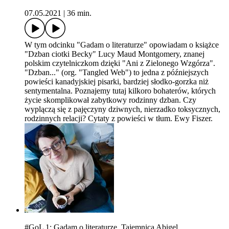
07.05.2021
|
36 min.
W tym odcinku "Gadam o literaturze" opowiadam o książce
"Dzban ciotki Becky" Lucy Maud Montgomery, znanej
polskim czytelniczkom dzięki "Ani z Zielonego Wzgórza".
"Dzban..." (org. "Tangled Web") to jedna z późniejszych
powieści kanadyjskiej pisarki, bardziej słodko-gorzka niż
sentymentalna. Poznajemy tutaj kilkoro bohaterów, których
życie skomplikował zabytkowy rodzinny dzban. Czy
wyplączą się z pajęczyny dziwnych, nierzadko toksycznych,
rodzinnych relacji? Cytaty z powieści w tłum. Ewy Fiszer.
#GoL 1: Gadam o literaturze. Tajemnica Abigel