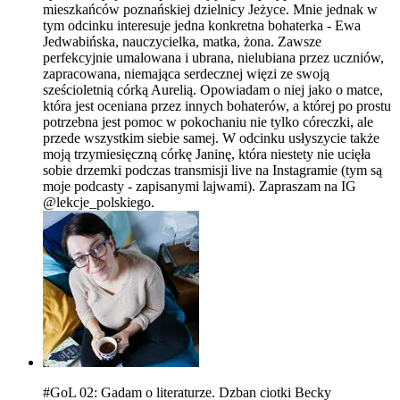
mieszkańców poznańskiej dzielnicy Jeżyce. Mnie jednak w
tym odcinku interesuje jedna konkretna bohaterka - Ewa
Jedwabińska, nauczycielka, matka, żona. Zawsze
perfekcyjnie umalowana i ubrana, nielubiana przez uczniów,
zapracowana, niemająca serdecznej więzi ze swoją
sześcioletnią córką Aurelią. Opowiadam o niej jako o matce,
która jest oceniana przez innych bohaterów, a której po prostu
potrzebna jest pomoc w pokochaniu nie tylko córeczki, ale
przede wszystkim siebie samej. W odcinku usłyszycie także
moją trzymiesięczną córkę Janinę, która niestety nie ucięła
sobie drzemki podczas transmisji live na Instagramie (tym są
moje podcasty - zapisanymi lajwami). Zapraszam na IG
@lekcje_polskiego.
#GoL 02: Gadam o literaturze. Dzban ciotki Becky