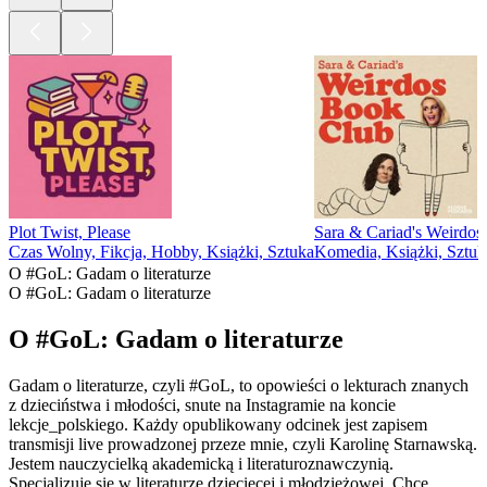
Plot Twist, Please
Sara & Cariad's Weirdo
Czas Wolny, Fikcja, Hobby, Książki, Sztuka
Komedia, Książki, Sztuk
O #GoL: Gadam o literaturze
O #GoL: Gadam o literaturze
O #GoL: Gadam o literaturze
Gadam o literaturze, czyli #GoL, to opowieści o lekturach znanych
z dzieciństwa i młodości, snute na Instagramie na koncie
lekcje_polskiego. Każdy opublikowany odcinek jest zapisem
transmisji live prowadzonej przeze mnie, czyli Karolinę Starnawską.
Jestem nauczycielką akademicką i literaturoznawczynią.
Specjalizuję się w literaturze dziecięcej i młodzieżowej. Chcę