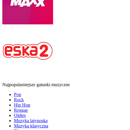
Najpopularniejsze gatunki muzyczne
Pop
Rock
Hip Hop
Reggae
Oldies
Muzyka latynoska
Muzyka klasyczna