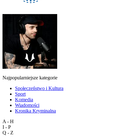
Najpopularniejsze kategorie
Społeczeństwo i Kultura
Sport
Komedia
Wiadomości
Kronika Kryminalna
A - H
I - P
Q - Z