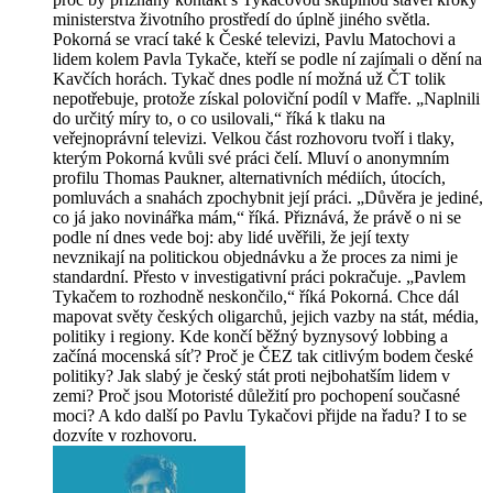
ministerstva životního prostředí do úplně jiného světla.
Pokorná se vrací také k České televizi, Pavlu Matochovi a
lidem kolem Pavla Tykače, kteří se podle ní zajímali o dění na
Kavčích horách. Tykač dnes podle ní možná už ČT tolik
nepotřebuje, protože získal poloviční podíl v Mafře. „Naplnili
do určitý míry to, o co usilovali,“ říká k tlaku na
veřejnoprávní televizi. Velkou část rozhovoru tvoří i tlaky,
kterým Pokorná kvůli své práci čelí. Mluví o anonymním
profilu Thomas Paukner, alternativních médiích, útocích,
pomluvách a snahách zpochybnit její práci. „Důvěra je jediné,
co já jako novinářka mám,“ říká. Přiznává, že právě o ni se
podle ní dnes vede boj: aby lidé uvěřili, že její texty
nevznikají na politickou objednávku a že proces za nimi je
standardní. Přesto v investigativní práci pokračuje. „Pavlem
Tykačem to rozhodně neskončilo,“ říká Pokorná. Chce dál
mapovat světy českých oligarchů, jejich vazby na stát, média,
politiky i regiony. Kde končí běžný byznysový lobbing a
začíná mocenská síť? Proč je ČEZ tak citlivým bodem české
politiky? Jak slabý je český stát proti nejbohatším lidem v
zemi? Proč jsou Motoristé důležití pro pochopení současné
moci? A kdo další po Pavlu Tykačovi přijde na řadu? I to se
dozvíte v rozhovoru.