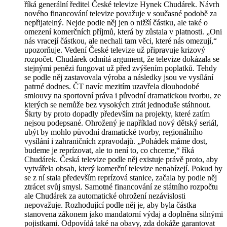
říká generální ředitel České televize Hynek Chudárek. Návrh
nového financování televize považuje v současné podobě za
nepřijatelný. Nejde podle něj jen o nižší částku, ale také o
omezení komerčních příjmů, která by zůstala v platnosti. „Oni
nás vracejí částkou, ale nechali tam věci, které nás omezují,“
upozorňuje. Vedení České televize už připravuje krizový
rozpočet. Chudárek odmítá argument, že televize dokázala se
stejnými penězi fungovat už před zvýšením poplatků. Tehdy
se podle něj zastavovala výroba a následky jsou ve vysílání
patrné dodnes. ČT navíc mezitím uzavřela dlouhodobé
smlouvy na sportovní práva i původní dramatickou tvorbu, ze
kterých se nemůže bez vysokých ztrát jednoduše stáhnout.
Škrty by proto dopadly především na projekty, které zatím
nejsou podepsané. Ohrožený je například nový dětský seriál,
ubýt by mohlo původní dramatické tvorby, regionálního
vysílání i zahraničních zpravodajů. „Pohádek máme dost,
budeme je reprízovat, ale to není to, co chceme,“ říká
Chudárek. Česká televize podle něj existuje právě proto, aby
vytvářela obsah, který komerční televize nenabízejí. Pokud by
se z ní stala především reprízová stanice, začala by podle něj
ztrácet svůj smysl. Samotné financování ze státního rozpočtu
ale Chudárek za automatické ohrožení nezávislosti
nepovažuje. Rozhodující podle něj je, aby byla částka
stanovena zákonem jako mandatorní výdaj a doplněna silnými
pojistkami. Odpovídá také na obavy, zda dokáže garantovat