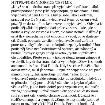
⁠HTTPS://FORENDORS.CZ/CESTMIR
„Když se nám druhá strana při vyjednávání zdá iracionální,
pravděpodobně jsme ještě nepochopili její racionalitu,“ říká
vyjednavač Adam Dolník. Dřív působil jako akademik,
pracoval pro OSN a učil vyjednávací týmy po celém světě,
později se dostal přímo ke krizovému vyjednávání. Odvaha je
podle něj základní předpoklad práce ve stresu, kde „jde o
hodně a kdy jde vlastně o život“, ale sama nestačí. Klíčové je
ustát tlak, nenechat se řídit emocemi a vědět, co je skutečný
cíl. Dolník popisuje, že cílem vyjednavače není „přijít a
potrestat viníky“, ale dostat rukojmího zpátky k rodině. Únos
podle něj často není sofistikovaná operace, ale náhodný a
brutální byznys: gangy chtějí někoho „rychle vyždímat“ a
chytit dalšího. Přesto se ani v takové situaci nesmí ustupovat
ve chvíli, kdy druhá strana tlačí a vyhrožuje. „Slow is smooth
and smooth is fast,“ říká Dolník. Když se chce člověk někam
dostat rychle, musí jít pomalu. Stejné principy podle něj platí i
mimo únosy. „Tlak způsobuje protitlak,“ říká. Dobrý
vyjednavač proto nejde automaticky do protiútoku, i když by
to přineslo dobrý pocit. „Když už máte na jazyku nějakou
větu a cítíte, jak to bude dobrý pocit vypustit ven, tak buďte
zticha,“ vysvětluje. Právě takové věty podle něj často slouží
spíš egu než cíli, kterého chceme dosáhnout. Důležité je i
rozlišovat empatii a sympatii. „Empatie a sympatie jsou dvě
naprosto rozdílné věci,“ říká Dolník. Pochopit logiku Al-