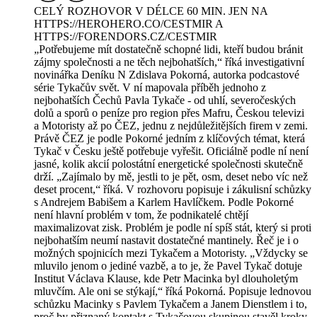
CELÝ ROZHOVOR V DÉLCE 60 MIN. JEN NA
⁠HTTPS://HEROHERO.CO/CESTMIR⁠⁠⁠⁠ A
⁠HTTPS://FORENDORS.CZ/CESTMIR
„Potřebujeme mít dostatečně schopné lidi, kteří budou bránit
zájmy společnosti a ne těch nejbohatších,“ říká investigativní
novinářka Deníku N Zdislava Pokorná, autorka podcastové
série Tykačův svět. V ní mapovala příběh jednoho z
nejbohatších Čechů Pavla Tykače - od uhlí, severočeských
dolů a sporů o peníze pro region přes Mafru, Českou televizi
a Motoristy až po ČEZ, jednu z nejdůležitějších firem v zemi.
Právě ČEZ je podle Pokorné jedním z klíčových témat, která
Tykač v Česku ještě potřebuje vyřešit. Oficiálně podle ní není
jasné, kolik akcií polostátní energetické společnosti skutečně
drží. „Zajímalo by mě, jestli to je pět, osm, deset nebo víc než
deset procent,“ říká. V rozhovoru popisuje i zákulisní schůzky
s Andrejem Babišem a Karlem Havlíčkem. Podle Pokorné
není hlavní problém v tom, že podnikatelé chtějí
maximalizovat zisk. Problém je podle ní spíš stát, který si proti
nejbohatším neumí nastavit dostatečné mantinely. Řeč je i o
možných spojnicích mezi Tykačem a Motoristy. „Vždycky se
mluvilo jenom o jediné vazbě, a to je, že Pavel Tykač dotuje
Institut Václava Klause, kde Petr Macinka byl dlouholetým
mluvčím. Ale oni se stýkají,“ říká Pokorná. Popisuje lednovou
schůzku Macinky s Pavlem Tykačem a Janem Dienstlem i to,
proč by přiznaný kontakt s Tykačovou skupinou stavěl kroky