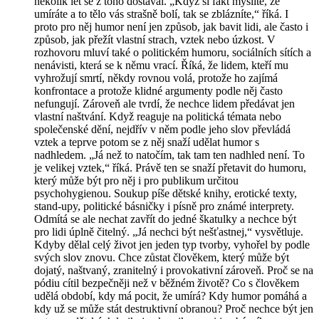
několik let se z toho dostával. „Když si fakt myslíte, že
umíráte a to tělo vás strašně bolí, tak se zblázníte,“ říká. I
proto pro něj humor není jen způsob, jak bavit lidi, ale často i
způsob, jak přežít vlastní strach, vztek nebo úzkost. V
rozhovoru mluví také o politickém humoru, sociálních sítích a
nenávisti, která se k němu vrací. Říká, že lidem, kteří mu
vyhrožují smrtí, někdy rovnou volá, protože ho zajímá
konfrontace a protože klidné argumenty podle něj často
nefungují. Zároveň ale tvrdí, že nechce lidem předávat jen
vlastní naštvání. Když reaguje na politická témata nebo
společenské dění, nejdřív v něm podle jeho slov převládá
vztek a teprve potom se z něj snaží udělat humor s
nadhledem. „Já než to natočím, tak tam ten nadhled není. To
je velikej vztek,“ říká. Právě ten se snaží přetavit do humoru,
který může být pro něj i pro publikum určitou
psychohygienou. Soukup píše dětské knihy, erotické texty,
stand-upy, politické básničky i písně pro známé interprety.
Odmítá se ale nechat zavřít do jedné škatulky a nechce být
pro lidi úplně čitelný. „Já nechci být nešťastnej,“ vysvětluje.
Kdyby dělal celý život jen jeden typ tvorby, vyhořel by podle
svých slov znovu. Chce zůstat člověkem, který může být
dojatý, naštvaný, zranitelný i provokativní zároveň. Proč se na
pódiu cítil bezpečněji než v běžném životě? Co s člověkem
udělá období, kdy má pocit, že umírá? Kdy humor pomáhá a
kdy už se může stát destruktivní obranou? Proč nechce být jen