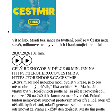
Vít Máslo. Mladí bez šance na bydlení, proč se v Česku nedá
stavět, milionové stromy v ulicích i bankrotující architekti
28.07.2026
|
31 min.
CELÝ ROZHOVOR V DÉLCE 60 MIN. JEN NA
⁠HTTPS://HEROHERO.CO/CESTMIR⁠⁠⁠⁠ A
⁠HTTPS://FORENDORS.CZ/CESTMIR
„Když mladí lidé nebudou moci bydlet v Praze, je to pro
město ohromný průšvih,“ říká architekt Vít Máslo. Jeho
vlastní byt v Holešovicích podle něj za pět let zdvojnásobil
cenu ze 120 na 240 tisíc korun za metr čtvereční. Pokud
budou nemovitosti kupovat především investoři a lidé, kteří už
několik bytů vlastní, mladší generace se bude muset
odstěhovat za Prahu a každý den dojíždět. Město tím podle