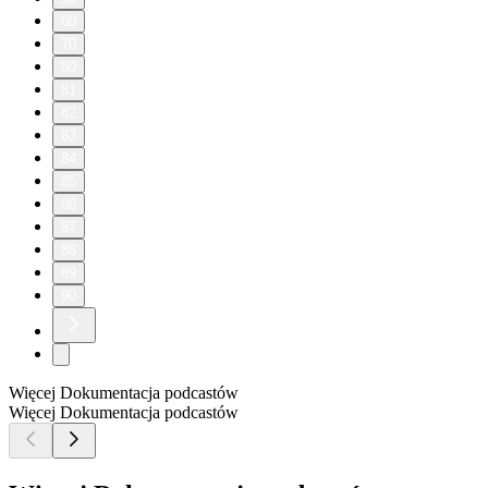
60
70
80
81
82
83
84
85
86
87
88
89
90
Więcej Dokumentacja podcastów
Więcej Dokumentacja podcastów