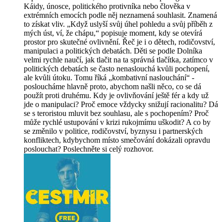
Káidy, únosce, politického protivníka nebo člověka v
extrémních emocích podle něj neznamená souhlasit. Znamená
to získat vliv. „Když uslyší svůj úhel pohledu a svůj příběh z
mých úst, ví, že chápu,“ popisuje moment, kdy se otevírá
prostor pro skutečné ovlivnění. Řeč je i o dětech, rodičovství,
manipulaci a politických debatách. Děti se podle Dolníka
velmi rychle naučí, jak tlačit na ta správná tlačítka, zatímco v
politických debatách se často nenaslouchá kvůli pochopení,
ale kvůli útoku. Tomu říká „kombativní naslouchání“ -
posloucháme hlavně proto, abychom našli něco, co se dá
použít proti druhému. Kdy je ovlivňování ještě fér a kdy už
jde o manipulaci? Proč emoce vždycky snižují racionalitu? Dá
se s teroristou mluvit bez souhlasu, ale s pochopením? Proč
může rychlé ustupování v krizi rukojmímu uškodit? A co by
se změnilo v politice, rodičovství, byznysu i partnerských
konfliktech, kdybychom místo smečování dokázali opravdu
poslouchat? Poslechněte si celý rozhovor.