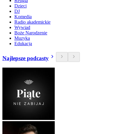
Religia
Dzieci
DJ
Komedia
Radio akademickie
Wywiad
Boże Narodzenie
Muzyka
Edukacja
Najlepsze podcasty