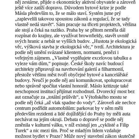
něj zestárne, přijde o ekonomicky aktivní obyvatele a zároveň
ještě více zatíží dopravu. Důvodem bytové krize je podle
Másla především to, že se málo staví. Systém jsme prý
„zaplevelili takovou spoustou zákonů a regulací, že se tady
vlastně nedá stavět“. Sám pracuje na třiceti projektech, většina
ale stojí a čeká na razítko. Praha by se přitom neměla dál
rozpínat do krajiny, ale využívat brownfieldy, stavět uvnitř
svých hranic a nebát se vyšších budov. „Hustota je ekologická
věc, výšková stavba je ekologická věc,“ tvrdí. Architektura je
podle něj umění svázané klientem, normami, penězi i
veřejným zájmem. „Vlastně vyplňujete excelovou tabulku a
vyleze vám dům,“ popisuje. České školy navíc budoucí
architekty připravují na navrhování galerií a filharmonií,
přestože většinu měst tvoří obyčejné bytové a kancelářské
budovy. Neučí je podle něj ani komunikovat, spolupracovat
nebo správně spočítat vlastní honorář. Máslo kritizuje také
neschopnost institucí přijímat rozhodnutí. Dvorecký most bez
aut označuje za „totální průšvih“, u Výtoňského mostu se
podle něj čeká „až vlak spadne do vody“. Zároveň ale nechce
centrum podřídit automobilům: parkovat by v něm měli
především rezidenti a lidé dojíždějící do Prahy by měli auta
nechávat na jejím okraji. Debata o dopravě se podle něj
změnila v kulturní válku, v níž existují jen „cyklisté a Filip
Turek“ a nic mezi tím. Proč se mladým lidem vzdaluje
možnost bydlet v Praze? Může nový stavební zákon skutečně