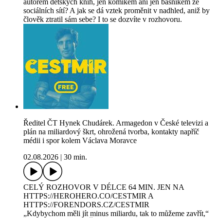
autorem dětských knih, jen komikem ani jen básníkem ze
sociálních sítí? A jak se dá vztek proměnit v nadhled, aniž by
člověk ztratil sám sebe? I to se dozvíte v rozhovoru.
Ředitel ČT Hynek Chudárek. Armagedon v České televizi a
plán na miliardový škrt, ohrožená tvorba, kontakty napříč
médii i spor kolem Václava Moravce
02.08.2026
|
30 min.
CELÝ ROZHOVOR V DÉLCE 64 MIN. JEN NA
⁠HTTPS://HEROHERO.CO/CESTMIR⁠⁠⁠⁠ A
⁠HTTPS://FORENDORS.CZ/CESTMIR
„Kdybychom měli jít minus miliardu, tak to můžeme zavřít,“