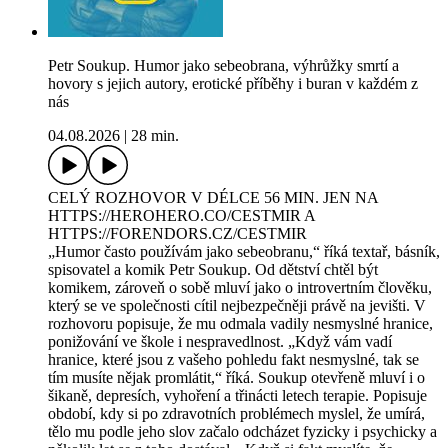
Petr Soukup. Humor jako sebeobrana, výhrůžky smrtí a
hovory s jejich autory, erotické příběhy i buran v každém z
nás
04.08.2026
|
28 min.
CELÝ ROZHOVOR V DÉLCE 56 MIN. JEN NA
⁠HTTPS://HEROHERO.CO/CESTMIR⁠⁠⁠⁠ A
⁠HTTPS://FORENDORS.CZ/CESTMIR
„Humor často používám jako sebeobranu,“ říká textař, básník,
spisovatel a komik Petr Soukup. Od dětství chtěl být
komikem, zároveň o sobě mluví jako o introvertním člověku,
který se ve společnosti cítil nejbezpečněji právě na jevišti. V
rozhovoru popisuje, že mu odmala vadily nesmyslné hranice,
ponižování ve škole i nespravedlnost. „Když vám vadí
hranice, které jsou z vašeho pohledu fakt nesmyslné, tak se
tím musíte nějak promlátit,“ říká. Soukup otevřeně mluví i o
šikaně, depresích, vyhoření a třinácti letech terapie. Popisuje
období, kdy si po zdravotních problémech myslel, že umírá,
tělo mu podle jeho slov začalo odcházet fyzicky i psychicky a