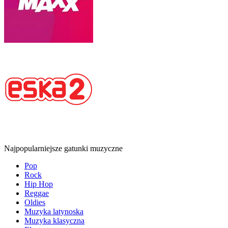
Najpopularniejsze gatunki muzyczne
Pop
Rock
Hip Hop
Reggae
Oldies
Muzyka latynoska
Muzyka klasyczna