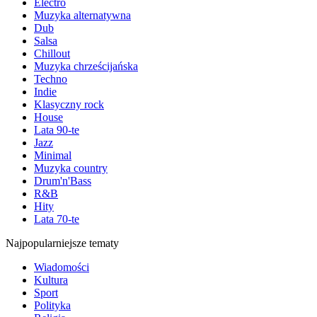
Electro
Muzyka alternatywna
Dub
Salsa
Chillout
Muzyka chrześcijańska
Techno
Indie
Klasyczny rock
House
Lata 90-te
Jazz
Minimal
Muzyka country
Drum'n'Bass
R&B
Hity
Lata 70-te
Najpopularniejsze tematy
Wiadomości
Kultura
Sport
Polityka