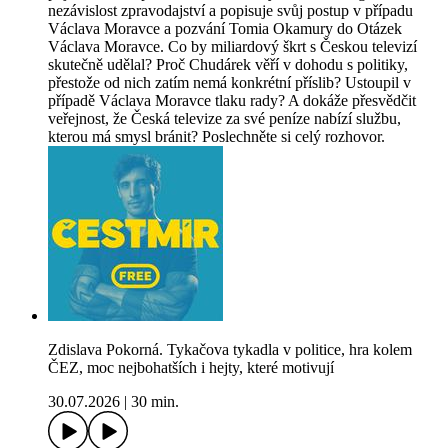
nezávislost zpravodajství a popisuje svůj postup v případu
Václava Moravce a pozvání Tomia Okamury do Otázek
Václava Moravce. Co by miliardový škrt s Českou televizí
skutečně udělal? Proč Chudárek věří v dohodu s politiky,
přestože od nich zatím nemá konkrétní příslib? Ustoupil v
případě Václava Moravce tlaku rady? A dokáže přesvědčit
veřejnost, že Česká televize za své peníze nabízí službu,
kterou má smysl bránit? Poslechněte si celý rozhovor.
Zdislava Pokorná. Tykačova tykadla v politice, hra kolem
ČEZ, moc nejbohatších i hejty, které motivují
30.07.2026
|
30 min.