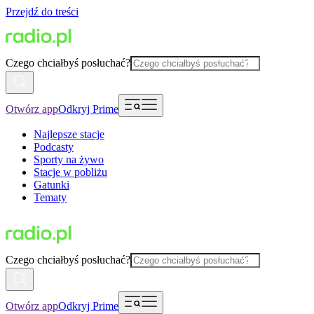
Przejdź do treści
Czego chciałbyś posłuchać?
Otwórz app
Odkryj Prime
Najlepsze stacje
Podcasty
Sporty na żywo
Stacje w pobliżu
Gatunki
Tematy
Czego chciałbyś posłuchać?
Otwórz app
Odkryj Prime