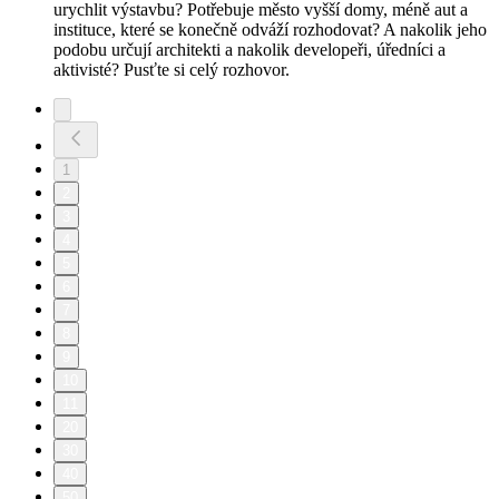
urychlit výstavbu? Potřebuje město vyšší domy, méně aut a
instituce, které se konečně odváží rozhodovat? A nakolik jeho
podobu určují architekti a nakolik developeři, úředníci a
aktivisté? Pusťte si celý rozhovor.
1
2
3
4
5
6
7
8
9
10
11
20
30
40
50