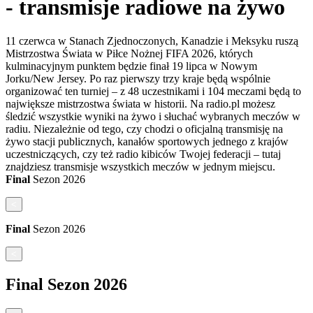
- transmisje radiowe na żywo
11 czerwca w Stanach Zjednoczonych, Kanadzie i Meksyku ruszą
Mistrzostwa Świata w Piłce Nożnej FIFA 2026, których
kulminacyjnym punktem będzie finał 19 lipca w Nowym
Jorku/New Jersey. Po raz pierwszy trzy kraje będą wspólnie
organizować ten turniej – z 48 uczestnikami i 104 meczami będą to
największe mistrzostwa świata w historii. Na radio.pl możesz
śledzić wszystkie wyniki na żywo i słuchać wybranych meczów w
radiu. Niezależnie od tego, czy chodzi o oficjalną transmisję na
żywo stacji publicznych, kanałów sportowych jednego z krajów
uczestniczących, czy też radio kibiców Twojej federacji – tutaj
znajdziesz transmisje wszystkich meczów w jednym miejscu.
Final
Sezon
2026
<
Final
Sezon
2026
<
Final
Sezon
2026