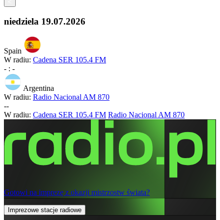
<
niedziela
19.07.2026
Spain
W radiu:
Cadena SER 105.4 FM
-
:
-
Argentina
W radiu:
Radio Nacional AM 870
-
-
W radiu:
Cadena SER 105.4 FM
Radio Nacional AM 870
Gotowi na imprezę z okazji mistrzostw świata?
Imprezowe stacje radiowe