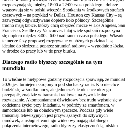
rozpoczynają się między 18:00 a 22:00 czasu polskiego i dobrze
wpasowują się w polski wieczór. Spotkania w środkowych strefach
czasowych – na przykład w Dallas, Houston czy Kansas City – są
zazwyczaj odgwizdywane dopiero koło północy. Szczególnie
trudno mają kibice, którzy chcą obejrzeć mecze w Los Angeles, San
Francisco, Seattle czy Vancouver: tutaj wiele spotkań rozpoczyna
się dopiero między 3:00 a 6:00 nad ranem czasu polskiego. Właśnie
te mecze fazy grupowej rozgrywane w późnych godzinach są
idealne do śledzenia poprzez strumień radiowy – wygodnie z łóżka,
w drodze do pracy lub w tle przy biurku.
Dlaczego radio błyszczy szczególnie na tym
mundialu
To właśnie te nietypowe godziny rozpoczęcia sprawiają, że mundial
2026 jest turniejem skrojonym pod słuchaczy radia. Kto nie chce
budzić się w środku nocy, ale jednocześnie nie chce niczego
przegapić, znajdzie w transmisji radiowej na żywo idealne
rozwiązanie. Akompaniament dźwiękowy bez trudu wpisuje się w
codzienne życie: przy śniadaniu, w podróży ze smartfonem, w
samochodzie lub na obiadowym spacerze. Podczas gdy wiele
transmisji telewizyjnych jest przywiązanych do sztywnych
ramówek, a usługi streamingu wideo wymagają stabilnego
połączenia internetowego, radio błyszczy elastycznością, niskim