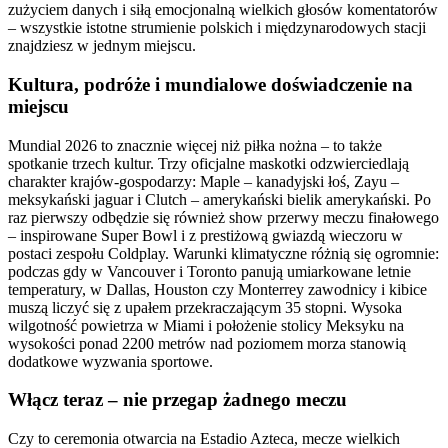
zużyciem danych i siłą emocjonalną wielkich głosów komentatorów
– wszystkie istotne strumienie polskich i międzynarodowych stacji
znajdziesz w jednym miejscu.
Kultura, podróże i mundialowe doświadczenie na
miejscu
Mundial 2026 to znacznie więcej niż piłka nożna – to także
spotkanie trzech kultur. Trzy oficjalne maskotki odzwierciedlają
charakter krajów-gospodarzy: Maple – kanadyjski łoś, Zayu –
meksykański jaguar i Clutch – amerykański bielik amerykański. Po
raz pierwszy odbędzie się również show przerwy meczu finałowego
– inspirowane Super Bowl i z prestiżową gwiazdą wieczoru w
postaci zespołu Coldplay. Warunki klimatyczne różnią się ogromnie:
podczas gdy w Vancouver i Toronto panują umiarkowane letnie
temperatury, w Dallas, Houston czy Monterrey zawodnicy i kibice
muszą liczyć się z upałem przekraczającym 35 stopni. Wysoka
wilgotność powietrza w Miami i położenie stolicy Meksyku na
wysokości ponad 2200 metrów nad poziomem morza stanowią
dodatkowe wyzwania sportowe.
Włącz teraz – nie przegap żadnego meczu
Czy to ceremonia otwarcia na Estadio Azteca, mecze wielkich