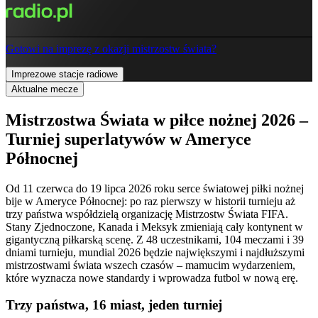
Gotowi na imprezę z okazji mistrzostw świata?
Imprezowe stacje radiowe
Aktualne mecze
Mistrzostwa Świata w piłce nożnej 2026 –
Turniej superlatywów w Ameryce
Północnej
Od 11 czerwca do 19 lipca 2026 roku serce światowej piłki nożnej
bije w Ameryce Północnej: po raz pierwszy w historii turnieju aż
trzy państwa współdzielą organizację Mistrzostw Świata FIFA.
Stany Zjednoczone, Kanada i Meksyk zmieniają cały kontynent w
gigantyczną piłkarską scenę. Z 48 uczestnikami, 104 meczami i 39
dniami turnieju, mundial 2026 będzie największymi i najdłuższymi
mistrzostwami świata wszech czasów – mamucim wydarzeniem,
które wyznacza nowe standardy i wprowadza futbol w nową erę.
Trzy państwa, 16 miast, jeden turniej