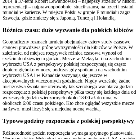
2014, a 37-letni Robert Lewandowski – najlepszy strzelec w historii
reprezentacji – najprawdopodobniej stracił szansę na trzeci i ostatni
mundial w karierze. W miejscu Polski w grupie F mundialu zagra
Szwecja, gdzie zmierzy się z Japonią, Tunezją i Holandią.
Różnica czasu: duże wyzwanie dla polskich kibiców
Geograficzny rozmach turnieju obejmujący cztery strefy czasowe
stanowi prawdziwą próbę wytrzymałości dla kibiców w Polsce. W
zależności od miejsca rozgrywek różnica czasowa wynosi od
sześciu do dziewięciu godzin. Mecze w Meksyku i na zachodnim
wybrzeżu USA z perspektywy polskiej rozpoczynają się często
dopiero głęboko w nocy, podczas gdy spotkania na wschodnim
wybrzeżu USA i w Kanadzie zaczynają się jeszcze w
akceptowalnych wieczornych godzinach. Nigdy wcześniej żadne
mistrzostwa świata nie oferowały tak szerokiego wachlarza godzin
rozpoczęcia: z polskiej perspektywy piłka toczy się każdego dnia od
wczesnych godzin wieczornych około 18:00 aż do rana, w
okolicach 6:00 czasu polskiego. Kto chce oglądać wszystkie mecze
na żywo, musi liczyć się z niejedną nocną wachtą.
Typowe godziny rozpoczęcia z polskiej perspektywy
Różnorodność godzin rozpoczęcia wymaga sprytnego planowania.
Mecze w stolicy Meksyku i na wschodnim wybrzeżu USA z reguły