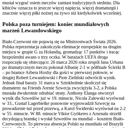
musiał wygrać osiem meczów zamiast tradycyjnych siedmiu. Dla
kibiców oznacza to jeszcze więcej napięcia, więcej dramaturgii i
znacznie więcej piłki nożnej na żywo niż kiedykolwiek wcześniej.
Polska poza turniejem: koniec mundialowych
marzeń Lewandowskiego
Biało-Czerwoni nie pojawią się na Mistrzostwach Świata 2026.
Polska reprezentacja zakończyła eliminacje europejskie na drugim
miejscu w grupie G za Holandią, gromadząc 17 punktów i tracąc
bezpośredni awans o trzy oczka. W barażach UEFA droga
rozpoczęła się obiecująco: 26 marca 2026 roku zespół Jana Urbana
po dramatycznym meczu pokonał Albanię 2-1 w półfinale Ścieżki B
– po bramce Arbera Hoxhy dla gości w pierwszej połowie, w
drugiej Robert Lewandowski i Piotr Zieliński odwrócili wynik.
Jednak finał baraży 31 marca w Sztokholmie skończył się
dramatem: na Friends Arenie Szwecja zwyciężyła 3-2, a Polska
musiała dwukrotnie odrabiać straty. Anthony Elanga otworzył
wynik dla Szwedów już w 19. minucie, Nicola Zalewski wyrównał
w 33., Gustaf Lagerbielke ponownie wyprowadził Szwecję na
prowadzenie tuż przed przerwą, a Karol Świderski wyrównał na 2-2
w 55. minucie. W 88. minucie Viktor Gyökeres z Arsenalu strzelił
decydującą bramkę i wysłał Szwedów na mundial – kosztem Biało-
Czerwonych. To pierwsza absencja Polski na mundialu od Brazylii