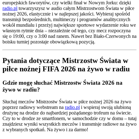
europejskich faworytów, czy wielki finał w Nowym Jorku: dzięki
radio.pl
towarzyszysz w audio całym Mistrzostwom Świata w piłce
nożnej 2026, elastycznie i w najlepszej jakości. Wybieraj spośród
transmisji bezpośrednich, multimeczy i programów analitycznych
wokół mundialu i przeżyj największe sportowe wydarzenie roku we
własnym rytmie dnia – niezależnie od tego, czy mecz rozpoczyna
się o 19:00, czy o 3:00 nad ranem. Nawet bez Biało-Czerwonych na
boisku turniej pozostaje obowiązkową pozycją.
Pytania dotyczące Mistrzostw Świata w
piłce nożnej FIFA 2026 na żywo w radiu
Gdzie mogę słuchać Mistrzostw Świata 2026 na
żywo w radiu?
Słuchaj meczów Mistrzostw Świata w piłce nożnej 2026 na żywo
poprzez radiowy webstream na
radio.pl
i wspieraj swoją ulubioną
drużynę na drodze do najbardziej pożądanego trofeum na świecie.
Czy to w drodze ze smartfonem, w samochodzie czy w domu – tutaj
znajdziesz wyniki wszystkich meczów i transmisje radiowe na żywo
z wybranych spotkań. Na żywo i za darmo!