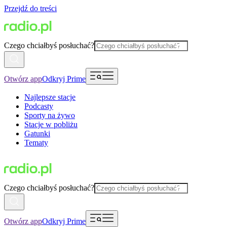
Przejdź do treści
Czego chciałbyś posłuchać?
Otwórz app
Odkryj Prime
Najlepsze stacje
Podcasty
Sporty na żywo
Stacje w pobliżu
Gatunki
Tematy
Czego chciałbyś posłuchać?
Otwórz app
Odkryj Prime