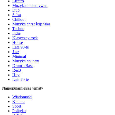
Electro
Muzyka alternatywna
Dub
Salsa
Chillout
Muzyka chrześcijańska
Techno
Indie
Klasyczny rock
House
Lata 90-te
Jazz
Minimal
Muzyka country
Drum'n'Bass
R&B
Hity
Lata 70-te
Najpopularniejsze tematy
Wiadomości
Kultura
Sport
Polityka