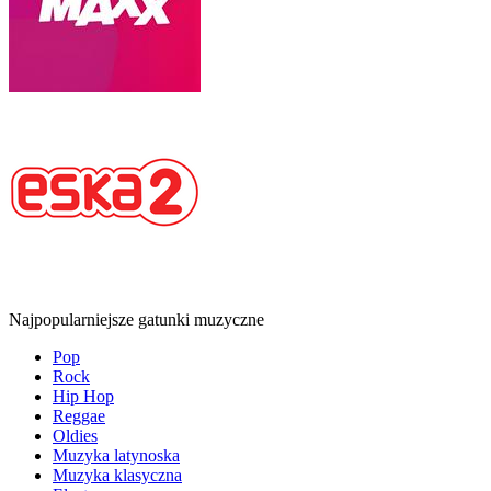
Najpopularniejsze gatunki muzyczne
Pop
Rock
Hip Hop
Reggae
Oldies
Muzyka latynoska
Muzyka klasyczna