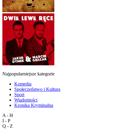
Najpopularniejsze kategorie
Komedia
Społeczeństwo i Kultura
Sport
Wiadomości
Kronika Kryminalna
A - H
I - P
Q - Z