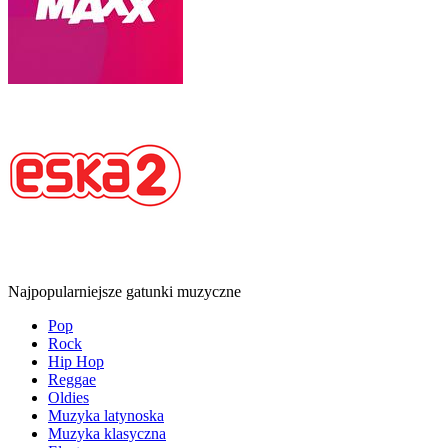
Najpopularniejsze gatunki muzyczne
Pop
Rock
Hip Hop
Reggae
Oldies
Muzyka latynoska
Muzyka klasyczna