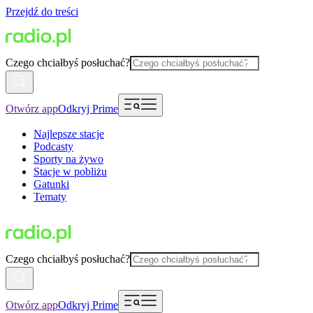
Przejdź do treści
Czego chciałbyś posłuchać?
Otwórz app
Odkryj Prime
Najlepsze stacje
Podcasty
Sporty na żywo
Stacje w pobliżu
Gatunki
Tematy
Czego chciałbyś posłuchać?
Otwórz app
Odkryj Prime