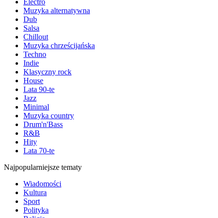
Electro
Muzyka alternatywna
Dub
Salsa
Chillout
Muzyka chrześcijańska
Techno
Indie
Klasyczny rock
House
Lata 90-te
Jazz
Minimal
Muzyka country
Drum'n'Bass
R&B
Hity
Lata 70-te
Najpopularniejsze tematy
Wiadomości
Kultura
Sport
Polityka