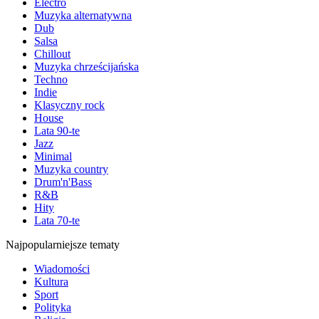
Electro
Muzyka alternatywna
Dub
Salsa
Chillout
Muzyka chrześcijańska
Techno
Indie
Klasyczny rock
House
Lata 90-te
Jazz
Minimal
Muzyka country
Drum'n'Bass
R&B
Hity
Lata 70-te
Najpopularniejsze tematy
Wiadomości
Kultura
Sport
Polityka