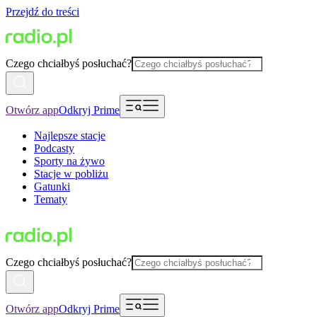
Przejdź do treści
Czego chciałbyś posłuchać?
Otwórz app
Odkryj Prime
Najlepsze stacje
Podcasty
Sporty na żywo
Stacje w pobliżu
Gatunki
Tematy
Czego chciałbyś posłuchać?
Otwórz app
Odkryj Prime