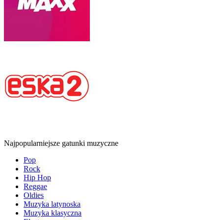
Najpopularniejsze gatunki muzyczne
Pop
Rock
Hip Hop
Reggae
Oldies
Muzyka latynoska
Muzyka klasyczna