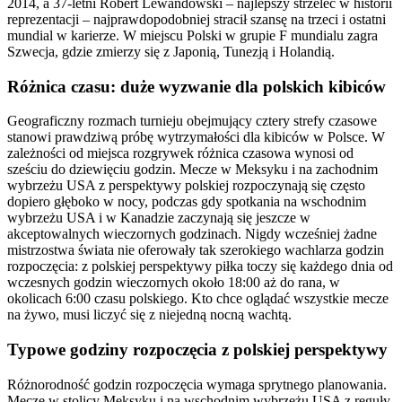
2014, a 37-letni Robert Lewandowski – najlepszy strzelec w historii
reprezentacji – najprawdopodobniej stracił szansę na trzeci i ostatni
mundial w karierze. W miejscu Polski w grupie F mundialu zagra
Szwecja, gdzie zmierzy się z Japonią, Tunezją i Holandią.
Różnica czasu: duże wyzwanie dla polskich kibiców
Geograficzny rozmach turnieju obejmujący cztery strefy czasowe
stanowi prawdziwą próbę wytrzymałości dla kibiców w Polsce. W
zależności od miejsca rozgrywek różnica czasowa wynosi od
sześciu do dziewięciu godzin. Mecze w Meksyku i na zachodnim
wybrzeżu USA z perspektywy polskiej rozpoczynają się często
dopiero głęboko w nocy, podczas gdy spotkania na wschodnim
wybrzeżu USA i w Kanadzie zaczynają się jeszcze w
akceptowalnych wieczornych godzinach. Nigdy wcześniej żadne
mistrzostwa świata nie oferowały tak szerokiego wachlarza godzin
rozpoczęcia: z polskiej perspektywy piłka toczy się każdego dnia od
wczesnych godzin wieczornych około 18:00 aż do rana, w
okolicach 6:00 czasu polskiego. Kto chce oglądać wszystkie mecze
na żywo, musi liczyć się z niejedną nocną wachtą.
Typowe godziny rozpoczęcia z polskiej perspektywy
Różnorodność godzin rozpoczęcia wymaga sprytnego planowania.
Mecze w stolicy Meksyku i na wschodnim wybrzeżu USA z reguły