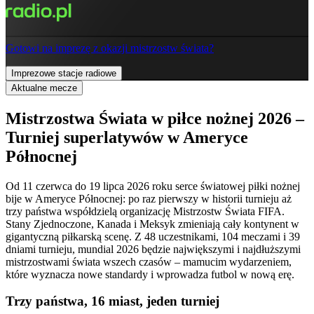
Gotowi na imprezę z okazji mistrzostw świata?
Imprezowe stacje radiowe
Aktualne mecze
Mistrzostwa Świata w piłce nożnej 2026 –
Turniej superlatywów w Ameryce
Północnej
Od 11 czerwca do 19 lipca 2026 roku serce światowej piłki nożnej
bije w Ameryce Północnej: po raz pierwszy w historii turnieju aż
trzy państwa współdzielą organizację Mistrzostw Świata FIFA.
Stany Zjednoczone, Kanada i Meksyk zmieniają cały kontynent w
gigantyczną piłkarską scenę. Z 48 uczestnikami, 104 meczami i 39
dniami turnieju, mundial 2026 będzie największymi i najdłuższymi
mistrzostwami świata wszech czasów – mamucim wydarzeniem,
które wyznacza nowe standardy i wprowadza futbol w nową erę.
Trzy państwa, 16 miast, jeden turniej