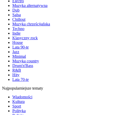
Electro
Muzyka alternatywna
Dub
Salsa
Chillout
Muzyka chrześcijańska
Techno
Indie
Klasyczny rock
House
Lata 90-te
Jazz
Minimal
Muzyka country
Drum'n'Bass
R&B
Hity
Lata 70-te
Najpopularniejsze tematy
Wiadomości
Kultura
Sport
Polityka