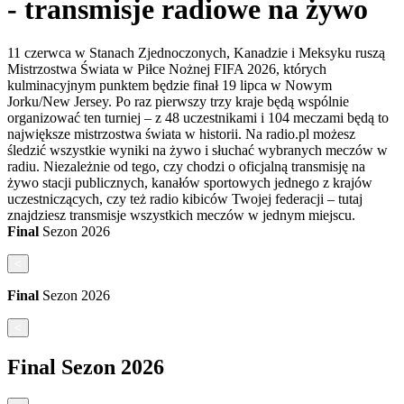
- transmisje radiowe na żywo
11 czerwca w Stanach Zjednoczonych, Kanadzie i Meksyku ruszą
Mistrzostwa Świata w Piłce Nożnej FIFA 2026, których
kulminacyjnym punktem będzie finał 19 lipca w Nowym
Jorku/New Jersey. Po raz pierwszy trzy kraje będą wspólnie
organizować ten turniej – z 48 uczestnikami i 104 meczami będą to
największe mistrzostwa świata w historii. Na radio.pl możesz
śledzić wszystkie wyniki na żywo i słuchać wybranych meczów w
radiu. Niezależnie od tego, czy chodzi o oficjalną transmisję na
żywo stacji publicznych, kanałów sportowych jednego z krajów
uczestniczących, czy też radio kibiców Twojej federacji – tutaj
znajdziesz transmisje wszystkich meczów w jednym miejscu.
Final
Sezon
2026
<
Final
Sezon
2026
<
Final
Sezon
2026