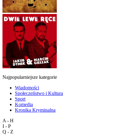
Najpopularniejsze kategorie
Wiadomości
Społeczeństwo i Kultura
Sport
Komedia
Kronika Kryminalna
A - H
I - P
Q - Z