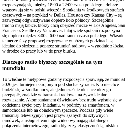
rozpoczynają się między 18:00 a 22:00 czasu polskiego i dobrze
wpasowują się w polski wieczór. Spotkania w środkowych strefach
czasowych – na przykład w Dallas, Houston czy Kansas City – są
zazwyczaj odgwizdywane dopiero koło północy. Szczególnie
trudno mają kibice, którzy chcą obejrzeć mecze w Los Angeles, San
Francisco, Seattle czy Vancouver: tutaj wiele spotkań rozpoczyna
się dopiero między 3:00 a 6:00 nad ranem czasu polskiego. Właśnie
te mecze fazy grupowej rozgrywane w późnych godzinach są
idealne do śledzenia poprzez strumień radiowy – wygodnie z łóżka,
w drodze do pracy lub w tle przy biurku.
Dlaczego radio błyszczy szczególnie na tym
mundialu
To właśnie te nietypowe godziny rozpoczęcia sprawiają, że mundial
2026 jest turniejem skrojonym pod słuchaczy radia. Kto nie chce
budzić się w środku nocy, ale jednocześnie nie chce niczego
przegapić, znajdzie w transmisji radiowej na żywo idealne
rozwiązanie. Akompaniament dźwiękowy bez trudu wpisuje się w
codzienne życie: przy śniadaniu, w podróży ze smartfonem, w
samochodzie lub na obiadowym spacerze. Podczas gdy wiele
transmisji telewizyjnych jest przywiązanych do sztywnych
ramówek, a usługi streamingu wideo wymagają stabilnego
połączenia internetowego, radio błyszczy elastycznością, niskim