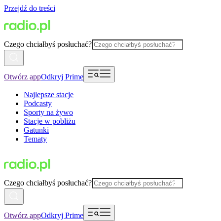
Przejdź do treści
Czego chciałbyś posłuchać?
Otwórz app
Odkryj Prime
Najlepsze stacje
Podcasty
Sporty na żywo
Stacje w pobliżu
Gatunki
Tematy
Czego chciałbyś posłuchać?
Otwórz app
Odkryj Prime