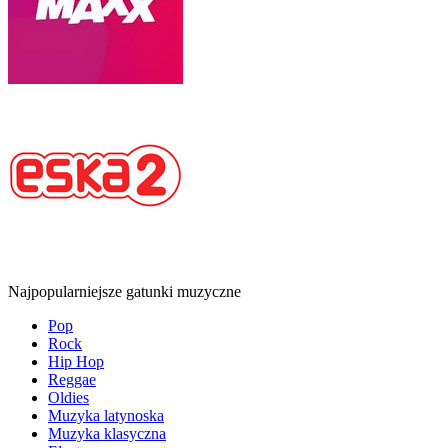
Najpopularniejsze gatunki muzyczne
Pop
Rock
Hip Hop
Reggae
Oldies
Muzyka latynoska
Muzyka klasyczna