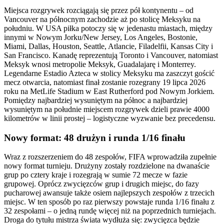
Miejsca rozgrywek rozciągają się przez pół kontynentu – od
Vancouver na północnym zachodzie aż po stolicę Meksyku na
południu. W USA piłka potoczy się w jedenastu miastach, między
innymi w Nowym Jorku/New Jersey, Los Angeles, Bostonie,
Miami, Dallas, Houston, Seattle, Atlancie, Filadelfii, Kansas City i
San Francisco. Kanadę reprezentują Toronto i Vancouver, natomiast
Meksyk wnosi metropolie Meksyk, Guadalajarę i Monterrey.
Legendarne Estadio Azteca w stolicy Meksyku ma zaszczyt gościć
mecz otwarcia, natomiast finał zostanie rozegrany 19 lipca 2026
roku na MetLife Stadium w East Rutherford pod Nowym Jorkiem.
Pomiędzy najbardziej wysuniętym na północ a najbardziej
wysuniętym na południe miejscem rozgrywek dzieli prawie 4000
kilometrów w linii prostej – logistyczne wyzwanie bez precedensu.
Nowy format: 48 drużyn i runda 1/16 finału
Wraz z rozszerzeniem do 48 zespołów, FIFA wprowadziła zupełnie
nowy format turnieju. Drużyny zostały rozdzielone na dwanaście
grup po cztery kraje i rozegrają w sumie 72 mecze w fazie
grupowej. Oprócz zwycięzców grup i drugich miejsc, do fazy
pucharowej awansuje także osiem najlepszych zespołów z trzecich
miejsc. W ten sposób po raz pierwszy powstaje runda 1/16 finału z
32 zespołami – o jedną rundę więcej niż na poprzednich turniejach.
Droga do tytułu mistrza świata wydłuża się: zwycięzca będzie