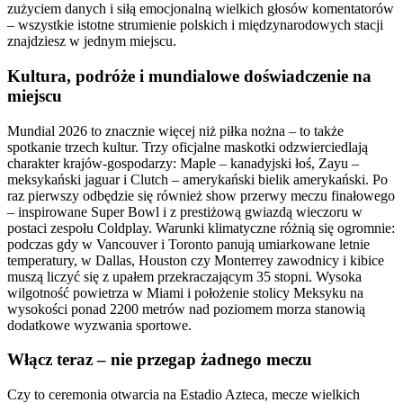
zużyciem danych i siłą emocjonalną wielkich głosów komentatorów
– wszystkie istotne strumienie polskich i międzynarodowych stacji
znajdziesz w jednym miejscu.
Kultura, podróże i mundialowe doświadczenie na
miejscu
Mundial 2026 to znacznie więcej niż piłka nożna – to także
spotkanie trzech kultur. Trzy oficjalne maskotki odzwierciedlają
charakter krajów-gospodarzy: Maple – kanadyjski łoś, Zayu –
meksykański jaguar i Clutch – amerykański bielik amerykański. Po
raz pierwszy odbędzie się również show przerwy meczu finałowego
– inspirowane Super Bowl i z prestiżową gwiazdą wieczoru w
postaci zespołu Coldplay. Warunki klimatyczne różnią się ogromnie:
podczas gdy w Vancouver i Toronto panują umiarkowane letnie
temperatury, w Dallas, Houston czy Monterrey zawodnicy i kibice
muszą liczyć się z upałem przekraczającym 35 stopni. Wysoka
wilgotność powietrza w Miami i położenie stolicy Meksyku na
wysokości ponad 2200 metrów nad poziomem morza stanowią
dodatkowe wyzwania sportowe.
Włącz teraz – nie przegap żadnego meczu
Czy to ceremonia otwarcia na Estadio Azteca, mecze wielkich