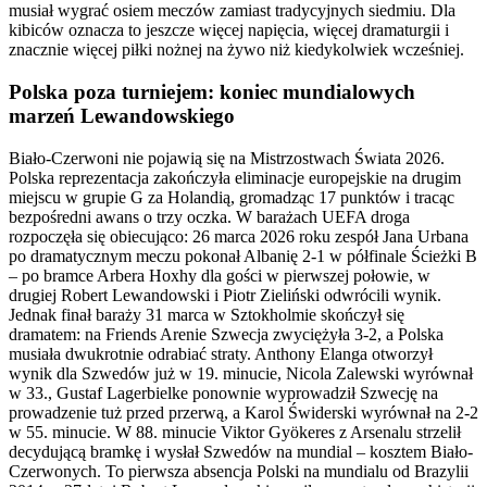
musiał wygrać osiem meczów zamiast tradycyjnych siedmiu. Dla
kibiców oznacza to jeszcze więcej napięcia, więcej dramaturgii i
znacznie więcej piłki nożnej na żywo niż kiedykolwiek wcześniej.
Polska poza turniejem: koniec mundialowych
marzeń Lewandowskiego
Biało-Czerwoni nie pojawią się na Mistrzostwach Świata 2026.
Polska reprezentacja zakończyła eliminacje europejskie na drugim
miejscu w grupie G za Holandią, gromadząc 17 punktów i tracąc
bezpośredni awans o trzy oczka. W barażach UEFA droga
rozpoczęła się obiecująco: 26 marca 2026 roku zespół Jana Urbana
po dramatycznym meczu pokonał Albanię 2-1 w półfinale Ścieżki B
– po bramce Arbera Hoxhy dla gości w pierwszej połowie, w
drugiej Robert Lewandowski i Piotr Zieliński odwrócili wynik.
Jednak finał baraży 31 marca w Sztokholmie skończył się
dramatem: na Friends Arenie Szwecja zwyciężyła 3-2, a Polska
musiała dwukrotnie odrabiać straty. Anthony Elanga otworzył
wynik dla Szwedów już w 19. minucie, Nicola Zalewski wyrównał
w 33., Gustaf Lagerbielke ponownie wyprowadził Szwecję na
prowadzenie tuż przed przerwą, a Karol Świderski wyrównał na 2-2
w 55. minucie. W 88. minucie Viktor Gyökeres z Arsenalu strzelił
decydującą bramkę i wysłał Szwedów na mundial – kosztem Biało-
Czerwonych. To pierwsza absencja Polski na mundialu od Brazylii