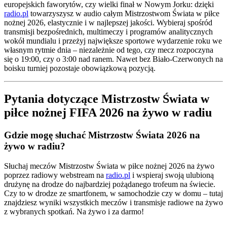
europejskich faworytów, czy wielki finał w Nowym Jorku: dzięki
radio.pl
towarzyszysz w audio całym Mistrzostwom Świata w piłce
nożnej 2026, elastycznie i w najlepszej jakości. Wybieraj spośród
transmisji bezpośrednich, multimeczy i programów analitycznych
wokół mundialu i przeżyj największe sportowe wydarzenie roku we
własnym rytmie dnia – niezależnie od tego, czy mecz rozpoczyna
się o 19:00, czy o 3:00 nad ranem. Nawet bez Biało-Czerwonych na
boisku turniej pozostaje obowiązkową pozycją.
Pytania dotyczące Mistrzostw Świata w
piłce nożnej FIFA 2026 na żywo w radiu
Gdzie mogę słuchać Mistrzostw Świata 2026 na
żywo w radiu?
Słuchaj meczów Mistrzostw Świata w piłce nożnej 2026 na żywo
poprzez radiowy webstream na
radio.pl
i wspieraj swoją ulubioną
drużynę na drodze do najbardziej pożądanego trofeum na świecie.
Czy to w drodze ze smartfonem, w samochodzie czy w domu – tutaj
znajdziesz wyniki wszystkich meczów i transmisje radiowe na żywo
z wybranych spotkań. Na żywo i za darmo!