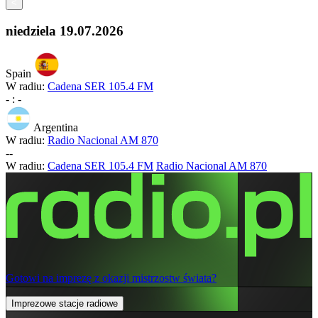
<
niedziela
19.07.2026
Spain
W radiu:
Cadena SER 105.4 FM
-
:
-
Argentina
W radiu:
Radio Nacional AM 870
-
-
W radiu:
Cadena SER 105.4 FM
Radio Nacional AM 870
Gotowi na imprezę z okazji mistrzostw świata?
Imprezowe stacje radiowe