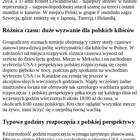
2014, a 37-letni Robert Lewandowski – najlepszy strzelec w historii
reprezentacji – najprawdopodobniej stracił szansę na trzeci i ostatni
mundial w karierze. W miejscu Polski w grupie F mundialu zagra
Szwecja, gdzie zmierzy się z Japonią, Tunezją i Holandią.
Różnica czasu: duże wyzwanie dla polskich kibiców
Geograficzny rozmach turnieju obejmujący cztery strefy czasowe
stanowi prawdziwą próbę wytrzymałości dla kibiców w Polsce. W
zależności od miejsca rozgrywek różnica czasowa wynosi od
sześciu do dziewięciu godzin. Mecze w Meksyku i na zachodnim
wybrzeżu USA z perspektywy polskiej rozpoczynają się często
dopiero głęboko w nocy, podczas gdy spotkania na wschodnim
wybrzeżu USA i w Kanadzie zaczynają się jeszcze w
akceptowalnych wieczornych godzinach. Nigdy wcześniej żadne
mistrzostwa świata nie oferowały tak szerokiego wachlarza godzin
rozpoczęcia: z polskiej perspektywy piłka toczy się każdego dnia od
wczesnych godzin wieczornych około 18:00 aż do rana, w
okolicach 6:00 czasu polskiego. Kto chce oglądać wszystkie mecze
na żywo, musi liczyć się z niejedną nocną wachtą.
Typowe godziny rozpoczęcia z polskiej perspektywy
Różnorodność godzin rozpoczęcia wymaga sprytnego planowania.
Mecze w stolicy Meksyku i na wschodnim wybrzeżu USA z reguły