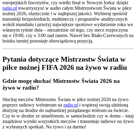
europejskich faworytów, czy wielki finał w Nowym Jorku: dzięki
radio.pl
towarzyszysz w audio całym Mistrzostwom Świata w piłce
nożnej 2026, elastycznie i w najlepszej jakości. Wybieraj spośród
transmisji bezpośrednich, multimeczy i programów analitycznych
wokół mundialu i przeżyj największe sportowe wydarzenie roku we
własnym rytmie dnia – niezależnie od tego, czy mecz rozpoczyna
się o 19:00, czy o 3:00 nad ranem. Nawet bez Biało-Czerwonych na
boisku turniej pozostaje obowiązkową pozycją.
Pytania dotyczące Mistrzostw Świata w
piłce nożnej FIFA 2026 na żywo w radiu
Gdzie mogę słuchać Mistrzostw Świata 2026 na
żywo w radiu?
Słuchaj meczów Mistrzostw Świata w piłce nożnej 2026 na żywo
poprzez radiowy webstream na
radio.pl
i wspieraj swoją ulubioną
drużynę na drodze do najbardziej pożądanego trofeum na świecie.
Czy to w drodze ze smartfonem, w samochodzie czy w domu – tutaj
znajdziesz wyniki wszystkich meczów i transmisje radiowe na żywo
z wybranych spotkań. Na żywo i za darmo!