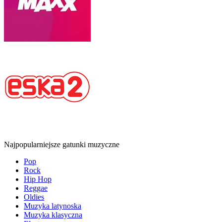
Najpopularniejsze gatunki muzyczne
Pop
Rock
Hip Hop
Reggae
Oldies
Muzyka latynoska
Muzyka klasyczna