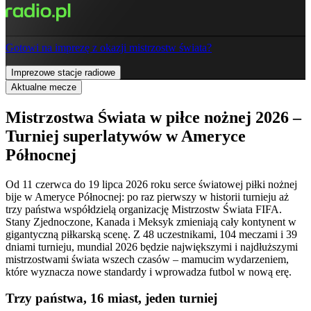
Gotowi na imprezę z okazji mistrzostw świata?
Imprezowe stacje radiowe
Aktualne mecze
Mistrzostwa Świata w piłce nożnej 2026 –
Turniej superlatywów w Ameryce
Północnej
Od 11 czerwca do 19 lipca 2026 roku serce światowej piłki nożnej
bije w Ameryce Północnej: po raz pierwszy w historii turnieju aż
trzy państwa współdzielą organizację Mistrzostw Świata FIFA.
Stany Zjednoczone, Kanada i Meksyk zmieniają cały kontynent w
gigantyczną piłkarską scenę. Z 48 uczestnikami, 104 meczami i 39
dniami turnieju, mundial 2026 będzie największymi i najdłuższymi
mistrzostwami świata wszech czasów – mamucim wydarzeniem,
które wyznacza nowe standardy i wprowadza futbol w nową erę.
Trzy państwa, 16 miast, jeden turniej