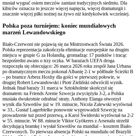
musiał wygrać osiem meczów zamiast tradycyjnych siedmiu. Dla
kibiców oznacza to jeszcze więcej napięcia, więcej dramaturgii i
znacznie więcej piłki nożnej na żywo niż kiedykolwiek wcześniej.
Polska poza turniejem: koniec mundialowych
marzeń Lewandowskiego
Biało-Czerwoni nie pojawią się na Mistrzostwach Świata 2026.
Polska reprezentacja zakończyła eliminacje europejskie na drugim
miejscu w grupie G za Holandią, gromadząc 17 punktów i tracąc
bezpośredni awans o trzy oczka. W barażach UEFA droga
rozpoczęła się obiecująco: 26 marca 2026 roku zespół Jana Urbana
po dramatycznym meczu pokonał Albanię 2-1 w półfinale Ścieżki B
– po bramce Arbera Hoxhy dla gości w pierwszej połowie, w
drugiej Robert Lewandowski i Piotr Zieliński odwrócili wynik.
Jednak finał baraży 31 marca w Sztokholmie skończył się
dramatem: na Friends Arenie Szwecja zwyciężyła 3-2, a Polska
musiała dwukrotnie odrabiać straty. Anthony Elanga otworzył
wynik dla Szwedów już w 19. minucie, Nicola Zalewski wyrównał
w 33., Gustaf Lagerbielke ponownie wyprowadził Szwecję na
prowadzenie tuż przed przerwą, a Karol Świderski wyrównał na 2-2
w 55. minucie. W 88. minucie Viktor Gyökeres z Arsenalu strzelił
decydującą bramkę i wysłał Szwedów na mundial – kosztem Biało-
Czerwonych. To pierwsza absencja Polski na mundialu od Brazylii