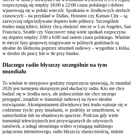
rozpoczynają się między 18:00 a 22:00 czasu polskiego i dobrze
wpasowują się w polski wieczór. Spotkania w środkowych strefach
czasowych – na przykład w Dallas, Houston czy Kansas City – są
zazwyczaj odgwizdywane dopiero koło północy. Szczególnie
trudno mają kibice, którzy chcą obejrzeć mecze w Los Angeles, San
Francisco, Seattle czy Vancouver: tutaj wiele spotkań rozpoczyna
się dopiero między 3:00 a 6:00 nad ranem czasu polskiego. Właśnie
te mecze fazy grupowej rozgrywane w późnych godzinach są
idealne do śledzenia poprzez strumień radiowy – wygodnie z łóżka,
w drodze do pracy lub w tle przy biurku.
Dlaczego radio błyszczy szczególnie na tym
mundialu
To właśnie te nietypowe godziny rozpoczęcia sprawiają, że mundial
2026 jest turniejem skrojonym pod słuchaczy radia. Kto nie chce
budzić się w środku nocy, ale jednocześnie nie chce niczego
przegapić, znajdzie w transmisji radiowej na żywo idealne
rozwiązanie. Akompaniament dźwiękowy bez trudu wpisuje się w
codzienne życie: przy śniadaniu, w podróży ze smartfonem, w
samochodzie lub na obiadowym spacerze. Podczas gdy wiele
transmisji telewizyjnych jest przywiązanych do sztywnych
ramówek, a usługi streamingu wideo wymagają stabilnego
połączenia internetowego, radio błyszczy elastycznością, niskim