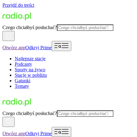
Przejdź do treści
Czego chciałbyś posłuchać?
Otwórz app
Odkryj Prime
Najlepsze stacje
Podcasty
Sporty na żywo
Stacje w pobliżu
Gatunki
Tematy
Czego chciałbyś posłuchać?
Otwórz app
Odkryj Prime