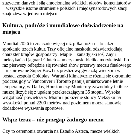
zużyciem danych i siłą emocjonalną wielkich głosów komentatorów
– wszystkie istotne strumienie polskich i międzynarodowych stacji
znajdziesz w jednym miejscu.
Kultura, podróże i mundialowe doświadczenie na
miejscu
Mundial 2026 to znacznie więcej niż piłka nożna – to także
spotkanie trzech kultur. Trzy oficjalne maskotki odzwierciedlają
charakter krajów-gospodarzy: Maple – kanadyjski łoś, Zayu –
meksykański jaguar i Clutch – amerykański bielik amerykański. Po
raz pierwszy odbędzie się również show przerwy meczu finałowego
– inspirowane Super Bowl i z prestiżową gwiazdą wieczoru w
postaci zespołu Coldplay. Warunki klimatyczne różnią się ogromnie:
podczas gdy w Vancouver i Toronto panują umiarkowane letnie
temperatury, w Dallas, Houston czy Monterrey zawodnicy i kibice
muszą liczyć się z upałem przekraczającym 35 stopni. Wysoka
wilgotność powietrza w Miami i położenie stolicy Meksyku na
wysokości ponad 2200 metrów nad poziomem morza stanowią
dodatkowe wyzwania sportowe.
Włącz teraz – nie przegap żadnego meczu
Czy to ceremonia otwarcia na Estadio Azteca, mecze wielkich