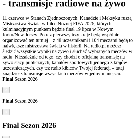
- transmisje radiowe na żywo
11 czerwca w Stanach Zjednoczonych, Kanadzie i Meksyku ruszą
Mistrzostwa Świata w Piłce Nożnej FIFA 2026, których
kulminacyjnym punktem będzie finał 19 lipca w Nowym
Jorku/New Jersey. Po raz pierwszy trzy kraje będą wspólnie
organizować ten turniej – z 48 uczestnikami i 104 meczami będą to
największe mistrzostwa świata w historii. Na radio.pl możesz
śledzić wszystkie wyniki na żywo i słuchać wybranych meczów w
radiu. Niezależnie od tego, czy chodzi o oficjalną transmisję na
żywo stacji publicznych, kanałów sportowych jednego z krajów
uczestniczących, czy też radio kibiców Twojej federacji – tutaj
znajdziesz transmisje wszystkich meczów w jednym miejscu.
Final
Sezon
2026
<
Final
Sezon
2026
<
Final
Sezon
2026