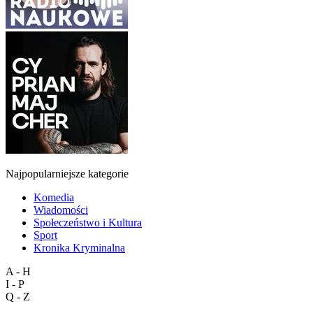
Najpopularniejsze kategorie
Komedia
Wiadomości
Społeczeństwo i Kultura
Sport
Kronika Kryminalna
A - H
I - P
Q - Z