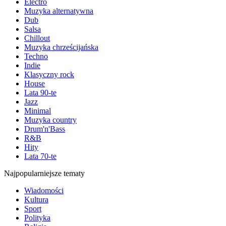
Electro
Muzyka alternatywna
Dub
Salsa
Chillout
Muzyka chrześcijańska
Techno
Indie
Klasyczny rock
House
Lata 90-te
Jazz
Minimal
Muzyka country
Drum'n'Bass
R&B
Hity
Lata 70-te
Najpopularniejsze tematy
Wiadomości
Kultura
Sport
Polityka