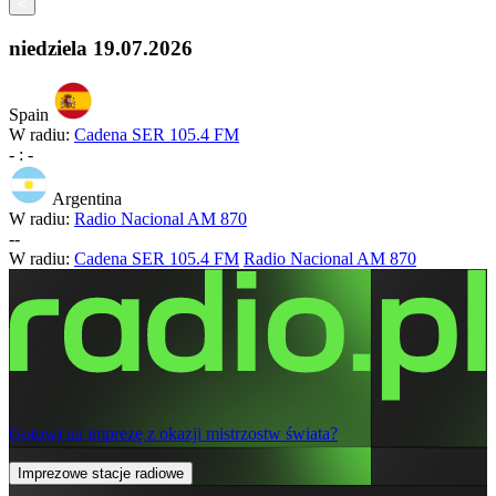
<
niedziela
19.07.2026
Spain
W radiu:
Cadena SER 105.4 FM
-
:
-
Argentina
W radiu:
Radio Nacional AM 870
-
-
W radiu:
Cadena SER 105.4 FM
Radio Nacional AM 870
Gotowi na imprezę z okazji mistrzostw świata?
Imprezowe stacje radiowe