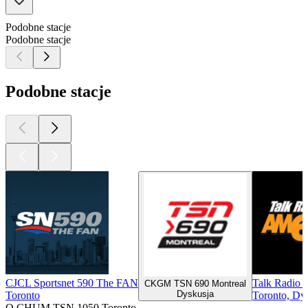
Podobne stacje
Podobne stacje
Podobne stacje
CJCL Sportsnet 590 The FAN
Talk Radio
CKGM TSN 690 Montreal
Dyskusja
Toronto
Toronto, Dy
O CHUM TSN 1050 Toronto