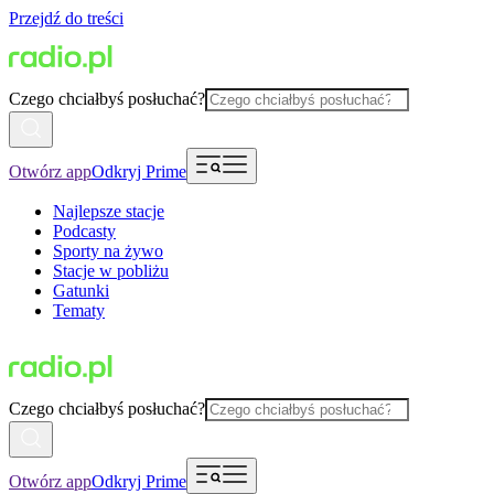
Przejdź do treści
Czego chciałbyś posłuchać?
Otwórz app
Odkryj Prime
Najlepsze stacje
Podcasty
Sporty na żywo
Stacje w pobliżu
Gatunki
Tematy
Czego chciałbyś posłuchać?
Otwórz app
Odkryj Prime