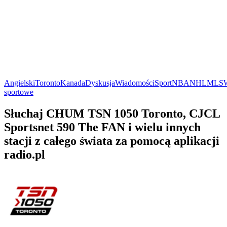
Angielski
Toronto
Kanada
Dyskusja
Wiadomości
Sport
NBA
NHL
MLS
sportowe
Słuchaj CHUM TSN 1050 Toronto, CJCL
Sportsnet 590 The FAN i wielu innych
stacji z całego świata za pomocą aplikacji
radio.pl