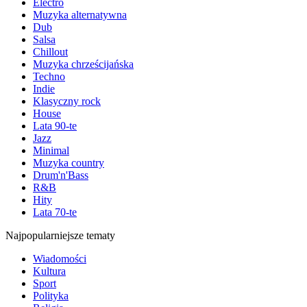
Electro
Muzyka alternatywna
Dub
Salsa
Chillout
Muzyka chrześcijańska
Techno
Indie
Klasyczny rock
House
Lata 90-te
Jazz
Minimal
Muzyka country
Drum'n'Bass
R&B
Hity
Lata 70-te
Najpopularniejsze tematy
Wiadomości
Kultura
Sport
Polityka