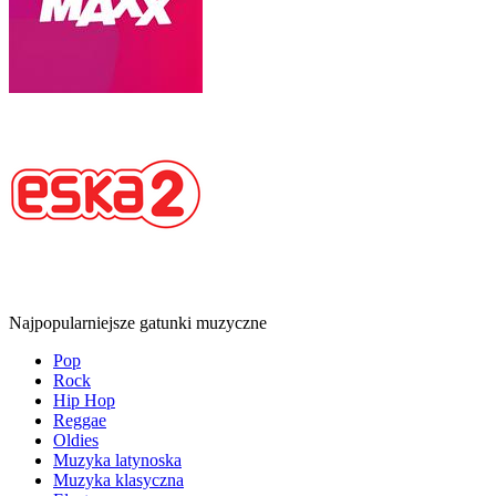
Najpopularniejsze gatunki muzyczne
Pop
Rock
Hip Hop
Reggae
Oldies
Muzyka latynoska
Muzyka klasyczna