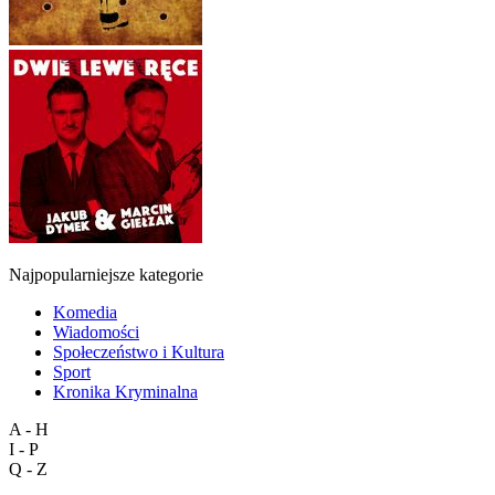
Najpopularniejsze kategorie
Komedia
Wiadomości
Społeczeństwo i Kultura
Sport
Kronika Kryminalna
A - H
I - P
Q - Z