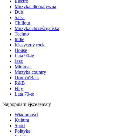
Electro
Muzyka alternatywna
Dub
Salsa
Chillout
Muzyka chrześcijańska
Techno
Indie
Klasyczny rock
House
Lata 90-te
Jazz
Minimal
Muzyka country
Drum'n'Bass
R&B
Hity
Lata 70-te
Najpopularniejsze tematy
Wiadomości
Kultura
Sport
Polityka