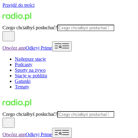
Przejdź do treści
Czego chciałbyś posłuchać?
Otwórz app
Odkryj Prime
Najlepsze stacje
Podcasty
Sporty na żywo
Stacje w pobliżu
Gatunki
Tematy
Czego chciałbyś posłuchać?
Otwórz app
Odkryj Prime