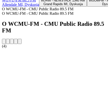
WGVU-FM 88.5 FM
WJRW - NEWSTALK 1340 AM
WUOMFM - Mic
Grand Rapids MI, Dyskusja
Dysk
Allendale MI, Dyskusja
O WCMU-FM - CMU Public Radio 89.5 FM
O WCMU-FM - CMU Public Radio 89.5 FM
O WCMU-FM - CMU Public Radio 89.5
FM
(4)
Strona internetowa stacji