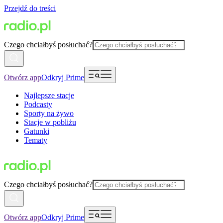
Przejdź do treści
Czego chciałbyś posłuchać?
Otwórz app
Odkryj Prime
Najlepsze stacje
Podcasty
Sporty na żywo
Stacje w pobliżu
Gatunki
Tematy
Czego chciałbyś posłuchać?
Otwórz app
Odkryj Prime