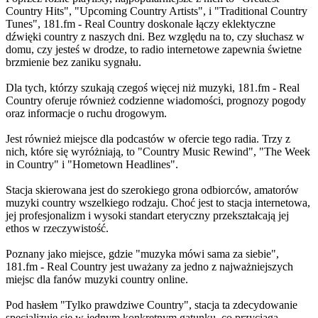
Country Hits", "Upcoming Country Artists", i "Traditional Country
Tunes", 181.fm - Real Country doskonale łączy eklektyczne
dźwięki country z naszych dni. Bez względu na to, czy słuchasz w
domu, czy jesteś w drodze, to radio internetowe zapewnia świetne
brzmienie bez zaniku sygnału.
Dla tych, którzy szukają czegoś więcej niż muzyki, 181.fm - Real
Country oferuje również codzienne wiadomości, prognozy pogody
oraz informacje o ruchu drogowym.
Jest również miejsce dla podcastów w ofercie tego radia. Trzy z
nich, które się wyróżniają, to "Country Music Rewind", "The Week
in Country" i "Hometown Headlines".
Stacja skierowana jest do szerokiego grona odbiorców, amatorów
muzyki country wszelkiego rodzaju. Choć jest to stacja internetowa,
jej profesjonalizm i wysoki standart eteryczny przekształcają jej
ethos w rzeczywistość.
Poznany jako miejsce, gdzie "muzyka mówi sama za siebie",
181.fm - Real Country jest uważany za jedno z najważniejszych
miejsc dla fanów muzyki country online.
Pod hasłem "Tylko prawdziwe Country", stacja ta zdecydowanie
specjalizuje się w jednym konkretnym gatunku, co przyciąga