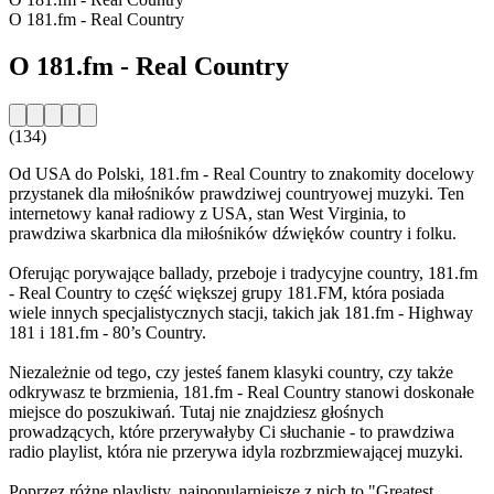
O 181.fm - Real Country
O 181.fm - Real Country
(134)
Od USA do Polski, 181.fm - Real Country to znakomity docelowy
przystanek dla miłośników prawdziwej countryowej muzyki. Ten
internetowy kanał radiowy z USA, stan West Virginia, to
prawdziwa skarbnica dla miłośników dźwięków country i folku.
Oferując porywające ballady, przeboje i tradycyjne country, 181.fm
- Real Country to część większej grupy 181.FM, która posiada
wiele innych specjalistycznych stacji, takich jak 181.fm - Highway
181 i 181.fm - 80’s Country.
Niezależnie od tego, czy jesteś fanem klasyki country, czy także
odkrywasz te brzmienia, 181.fm - Real Country stanowi doskonałe
miejsce do poszukiwań. Tutaj nie znajdziesz głośnych
prowadzących, które przerywałyby Ci słuchanie - to prawdziwa
radio playlist, która nie przerywa idyla rozbrzmiewającej muzyki.
Poprzez różne playlisty, najpopularniejsze z nich to "Greatest