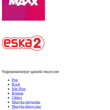
Najpopularniejsze gatunki muzyczne
Pop
Rock
Hip Hop
Reggae
Oldies
Muzyka latynoska
Muzyka klasyczna