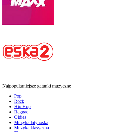
Najpopularniejsze gatunki muzyczne
Pop
Rock
Hip Hop
Reggae
Oldies
Muzyka latynoska
Muzyka klasyczna