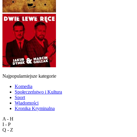
Najpopularniejsze kategorie
Komedia
Społeczeństwo i Kultura
Sport
Wiadomości
Kronika Kryminalna
A - H
I - P
Q - Z