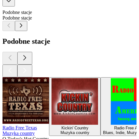
Podobne stacje
Podobne stacje
Podobne stacje
Radio Free Texas
Kickin' Country
Radio Free A
Muzyka country
Blues, Indie, Muzyk
Muzyka country
O Today's Hot Country