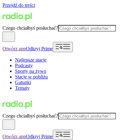
Przejdź do treści
Czego chciałbyś posłuchać?
Otwórz app
Odkryj Prime
Najlepsze stacje
Podcasty
Sporty na żywo
Stacje w pobliżu
Gatunki
Tematy
Czego chciałbyś posłuchać?
Otwórz app
Odkryj Prime