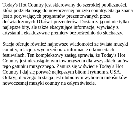
Today's Hot Country jest skierowany do szerokiej publiczności,
która podziela pasję do nowoczesnej muzyki country. Stacja znana
jest z porywających programów prezentowanych przez
doświadczonych DJ-ów i prezenterów. Dostarczają oni nie tylko
najlepsze bity, ale także ekscytujące informacje, wywiady z
artystami i ekskluzywne premiery bezpośrednio do słuchaczy.
Stacja oferuje również najnowsze wiadomości ze świata muzyki
country, relacje z wydarzeń oraz informacje o koncertach i
festiwalach. Ten kompleksowy zasięg sprawia, że Today's Hot
Country jest niezastąpionym towarzyszem dla wszystkich fanów
tego gatunku muzycznego. Zanurz się w świecie Today's Hot
Country i daj się porwać najlepszym bitom i rytmom z USA.
Odkryj, dlaczego ta stacja jest ulubionym wyborem miłośników
nowoczesnej muzyki country na całym świecie.
Strona internetowa stacji