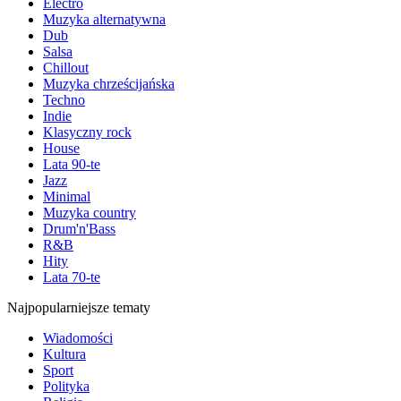
Electro
Muzyka alternatywna
Dub
Salsa
Chillout
Muzyka chrześcijańska
Techno
Indie
Klasyczny rock
House
Lata 90-te
Jazz
Minimal
Muzyka country
Drum'n'Bass
R&B
Hity
Lata 70-te
Najpopularniejsze tematy
Wiadomości
Kultura
Sport
Polityka