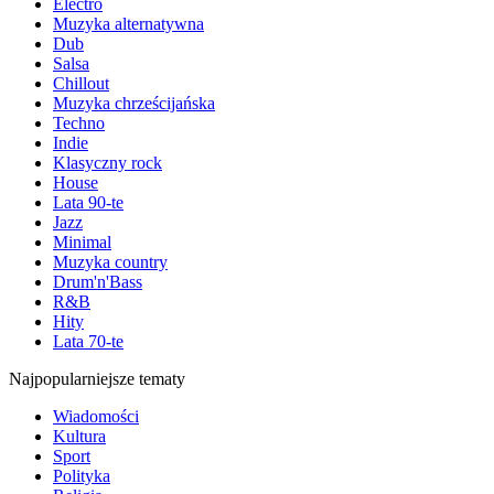
Electro
Muzyka alternatywna
Dub
Salsa
Chillout
Muzyka chrześcijańska
Techno
Indie
Klasyczny rock
House
Lata 90-te
Jazz
Minimal
Muzyka country
Drum'n'Bass
R&B
Hity
Lata 70-te
Najpopularniejsze tematy
Wiadomości
Kultura
Sport
Polityka