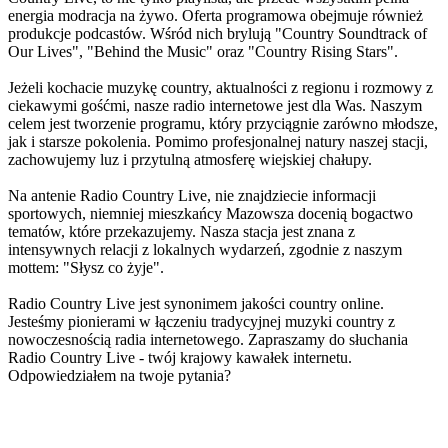
energia modracja na żywo. Oferta programowa obejmuje również
produkcje podcastów. Wśród nich brylują "Country Soundtrack of
Our Lives", "Behind the Music" oraz "Country Rising Stars".
Jeżeli kochacie muzykę country, aktualności z regionu i rozmowy z
ciekawymi gośćmi, nasze radio internetowe jest dla Was. Naszym
celem jest tworzenie programu, który przyciągnie zarówno młodsze,
jak i starsze pokolenia. Pomimo profesjonalnej natury naszej stacji,
zachowujemy luz i przytulną atmosferę wiejskiej chałupy.
Na antenie Radio Country Live, nie znajdziecie informacji
sportowych, niemniej mieszkańcy Mazowsza docenią bogactwo
tematów, które przekazujemy. Nasza stacja jest znana z
intensywnych relacji z lokalnych wydarzeń, zgodnie z naszym
mottem: "Słysz co żyje".
Radio Country Live jest synonimem jakości country online.
Jesteśmy pionierami w łączeniu tradycyjnej muzyki country z
nowoczesnością radia internetowego. Zapraszamy do słuchania
Radio Country Live - twój krajowy kawałek internetu.
Odpowiedziałem na twoje pytania?
Strona internetowa stacji