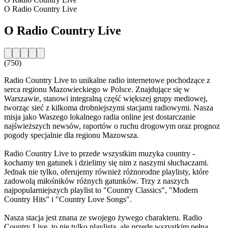
O Radio Country Live
O Radio Country Live
(750)
Radio Country Live to unikalne radio internetowe pochodzące z
serca regionu Mazowieckiego w Polsce. Znajdujące się w
Warszawie, stanowi integralną część większej grupy mediowej,
tworząc sieć z kilkoma drobniejszymi stacjami radiowymi. Nasza
misja jako Waszego lokalnego radia online jest dostarczanie
najświeższych newsów, raportów o ruchu drogowym oraz prognoz
pogody specjalnie dla regionu Mazowsza.
Radio Country Live to przede wszystkim muzyka country -
kochamy ten gatunek i dzielimy się nim z naszymi słuchaczami.
Jednak nie tylko, oferujemy również różnorodne playlisty, które
zadowolą miłośników różnych gatunków. Trzy z naszych
najpopularniejszych playlist to "Country Classics", "Modern
Country Hits" i "Country Love Songs".
Nasza stacja jest znana ze swojego żywego charakteru. Radio
Country Live, to nie tylko playlista, ale przede wszystkim pełna