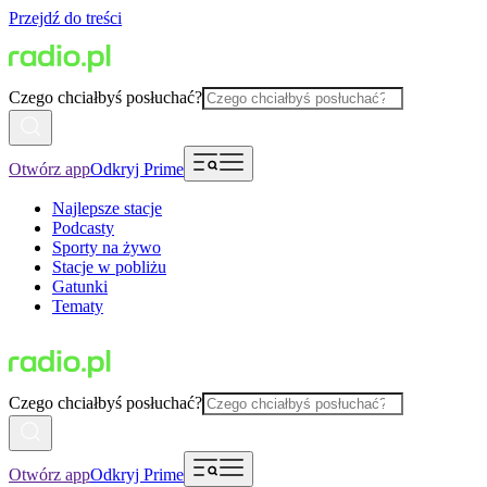
Przejdź do treści
Czego chciałbyś posłuchać?
Otwórz app
Odkryj Prime
Najlepsze stacje
Podcasty
Sporty na żywo
Stacje w pobliżu
Gatunki
Tematy
Czego chciałbyś posłuchać?
Otwórz app
Odkryj Prime