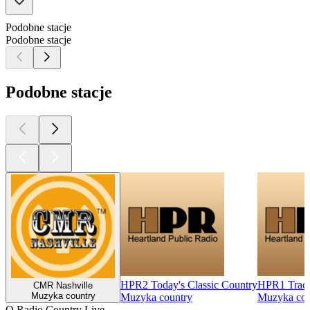
Podobne stacje
Podobne stacje
Podobne stacje
HPR2 Today's Classic Country
HPR1 Tradit
CMR Nashville
Muzyka country
Muzyka country
Muzyka cou
O Radio Country Live