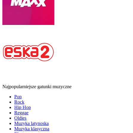
Najpopularniejsze gatunki muzyczne
Pop
Rock
Hip Hop
Reggae
Oldies
Muzyka latynoska
Muzyka klasyczna