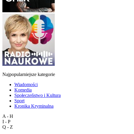
Najpopularniejsze kategorie
Wiadomości
Komedia
Społeczeństwo i Kultura
Sport
Kronika Kryminalna
A - H
I - P
Q - Z