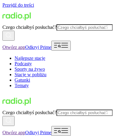
Przejdź do treści
Czego chciałbyś posłuchać?
Otwórz app
Odkryj Prime
Najlepsze stacje
Podcasty
Sporty na żywo
Stacje w pobliżu
Gatunki
Tematy
Czego chciałbyś posłuchać?
Otwórz app
Odkryj Prime