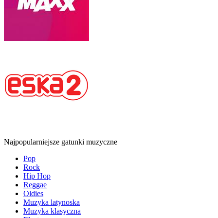
Najpopularniejsze gatunki muzyczne
Pop
Rock
Hip Hop
Reggae
Oldies
Muzyka latynoska
Muzyka klasyczna