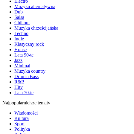
Electro
Muzyka alternatywna
Dub
Salsa
Chillout
Muzyka chrześcijańska
Techno
Indie
Klasyczny rock
House
Lata 90-te
Jazz
Minimal
Muzyka country
Drum'n'Bass
R&B
Hity
Lata 70-te
Najpopularniejsze tematy
Wiadomości
Kultura
Sport
Polityka