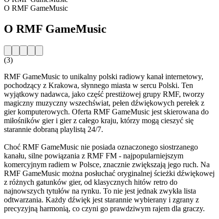
O RMF GameMusic
O RMF GameMusic
(3)
RMF GameMusic to unikalny polski radiowy kanał internetowy,
pochodzący z Krakowa, słynnego miasta w sercu Polski. Ten
wyjątkowy nadawca, jako część prestiżowej grupy RMF, tworzy
magiczny muzyczny wszechświat, pełen dźwiękowych perełek z
gier komputerowych. Oferta RMF GameMusic jest skierowana do
miłośników gier i gier z całego kraju, którzy mogą cieszyć się
starannie dobraną playlistą 24/7.
Choć RMF GameMusic nie posiada oznaczonego siostrzanego
kanału, silne powiązania z RMF FM - najpopularniejszym
komercyjnym radiem w Polsce, znacznie zwiększają jego ruch. Na
RMF GameMusic można posłuchać oryginalnej ścieżki dźwiękowej
z różnych gatunków gier, od klasycznych hitów retro do
najnowszych tytułów na rynku. To nie jest jednak zwykła lista
odtwarzania. Każdy dźwięk jest starannie wybierany i zgrany z
precyzyjną harmonią, co czyni go prawdziwym rajem dla graczy.