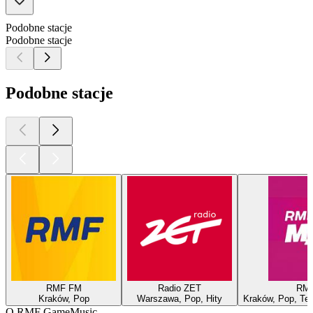
Podobne stacje
Podobne stacje
Podobne stacje
RMF FM
Radio ZET
RM
Kraków, Pop
Warszawa, Pop, Hity
Kraków, Pop, Tec
O RMF GameMusic