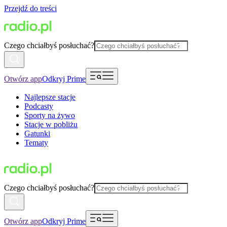
Przejdź do treści
Czego chciałbyś posłuchać?
Otwórz app
Odkryj Prime
Najlepsze stacje
Podcasty
Sporty na żywo
Stacje w pobliżu
Gatunki
Tematy
Czego chciałbyś posłuchać?
Otwórz app
Odkryj Prime