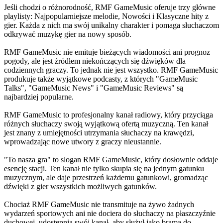
Jeśli chodzi o różnorodność, RMF GameMusic oferuje trzy główne
playlisty: Najpopularniejsze melodie, Nowości i Klasyczne hity z
gier. Każda z nich ma swój unikalny charakter i pomaga słuchaczom
odkrywać muzykę gier na nowy sposób.
RMF GameMusic nie emituje bieżących wiadomości ani prognoz
pogody, ale jest źródłem niekończących się dźwięków dla
codziennych graczy. To jednak nie jest wszystko. RMF GameMusic
produkuje także wyjątkowe podcasty, z których "GameMusic
Talks", "GameMusic News" i "GameMusic Reviews" są
najbardziej popularne.
RMF GameMusic to profesjonalny kanał radiowy, który przyciąga
różnych słuchaczy swoją wyjątkową ofertą muzyczną. Ten kanał
jest znany z umiejętności utrzymania słuchaczy na krawędzi,
wprowadzając nowe utwory z graczy nieustannie.
"To nasza gra" to slogan RMF GameMusic, który dosłownie oddaje
esencję stacji. Ten kanał nie tylko skupia się na jednym gatunku
muzycznym, ale daje przestrzeń każdemu gatunkowi, gromadząc
dźwięki z gier wszystkich możliwych gatunków.
Chociaż RMF GameMusic nie transmituje na żywo żadnych
wydarzeń sportowych ani nie dociera do słuchaczy na płaszczyźnie
duchowej, udostępnia swój kanał, aby służył jako brama do