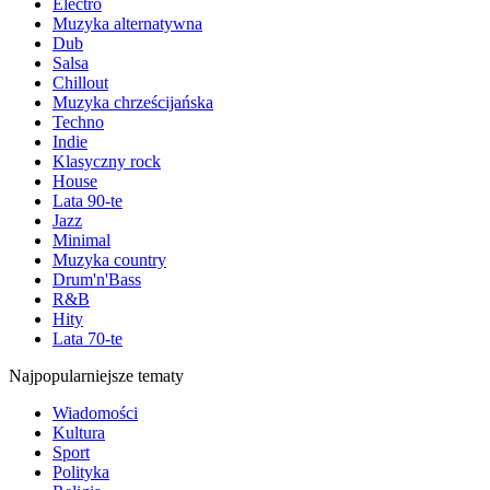
Electro
Muzyka alternatywna
Dub
Salsa
Chillout
Muzyka chrześcijańska
Techno
Indie
Klasyczny rock
House
Lata 90-te
Jazz
Minimal
Muzyka country
Drum'n'Bass
R&B
Hity
Lata 70-te
Najpopularniejsze tematy
Wiadomości
Kultura
Sport
Polityka