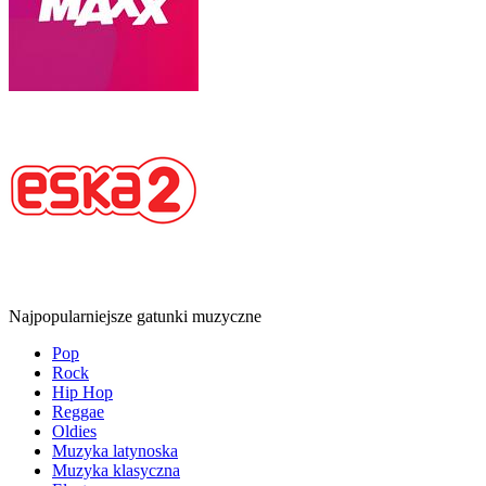
Najpopularniejsze gatunki muzyczne
Pop
Rock
Hip Hop
Reggae
Oldies
Muzyka latynoska
Muzyka klasyczna