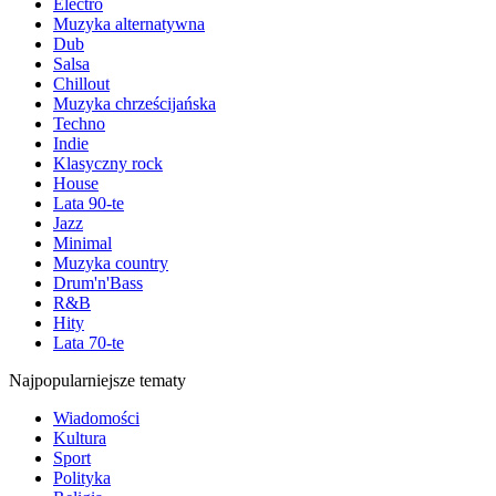
Electro
Muzyka alternatywna
Dub
Salsa
Chillout
Muzyka chrześcijańska
Techno
Indie
Klasyczny rock
House
Lata 90-te
Jazz
Minimal
Muzyka country
Drum'n'Bass
R&B
Hity
Lata 70-te
Najpopularniejsze tematy
Wiadomości
Kultura
Sport
Polityka