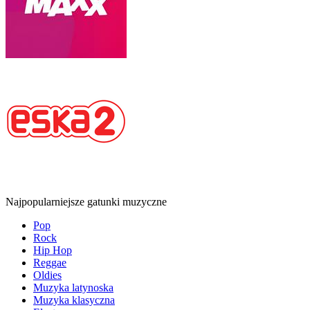
Najpopularniejsze gatunki muzyczne
Pop
Rock
Hip Hop
Reggae
Oldies
Muzyka latynoska
Muzyka klasyczna