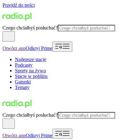
Przejdź do treści
Czego chciałbyś posłuchać?
Otwórz app
Odkryj Prime
Najlepsze stacje
Podcasty
Sporty na żywo
Stacje w pobliżu
Gatunki
Tematy
Czego chciałbyś posłuchać?
Otwórz app
Odkryj Prime