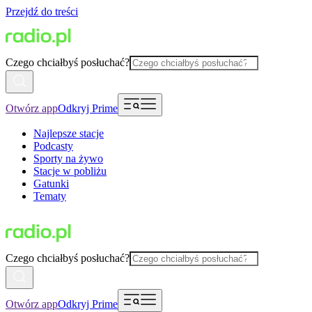
Przejdź do treści
Czego chciałbyś posłuchać?
Otwórz app
Odkryj Prime
Najlepsze stacje
Podcasty
Sporty na żywo
Stacje w pobliżu
Gatunki
Tematy
Czego chciałbyś posłuchać?
Otwórz app
Odkryj Prime