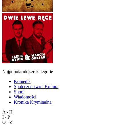
Najpopularniejsze kategorie
Komedia
Społeczeństwo i Kultura
Sport
Wiadomości
Kronika Kryminalna
A - H
I - P
Q - Z