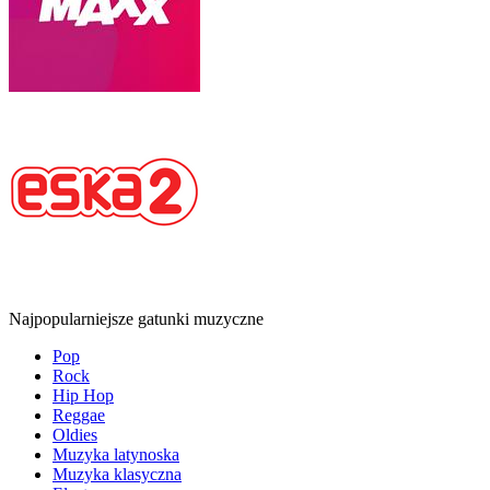
Najpopularniejsze gatunki muzyczne
Pop
Rock
Hip Hop
Reggae
Oldies
Muzyka latynoska
Muzyka klasyczna