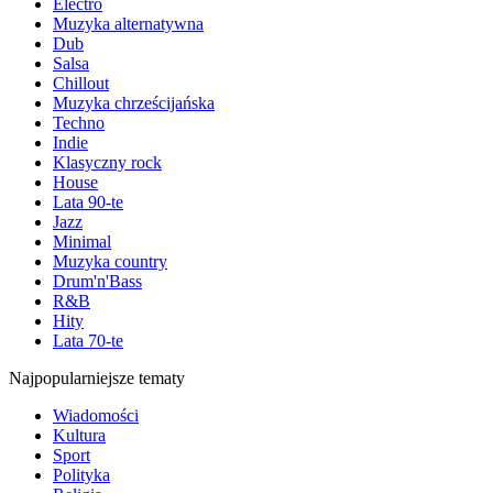
Electro
Muzyka alternatywna
Dub
Salsa
Chillout
Muzyka chrześcijańska
Techno
Indie
Klasyczny rock
House
Lata 90-te
Jazz
Minimal
Muzyka country
Drum'n'Bass
R&B
Hity
Lata 70-te
Najpopularniejsze tematy
Wiadomości
Kultura
Sport
Polityka