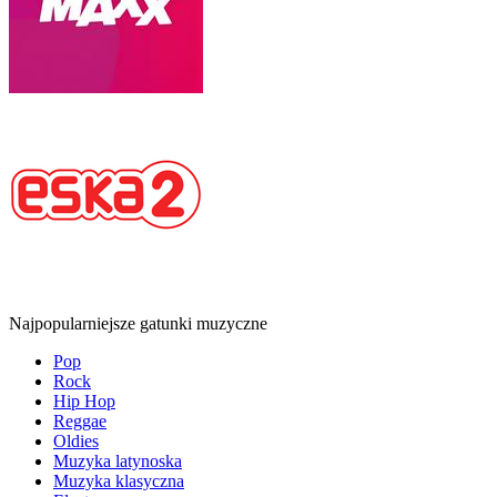
Najpopularniejsze gatunki muzyczne
Pop
Rock
Hip Hop
Reggae
Oldies
Muzyka latynoska
Muzyka klasyczna