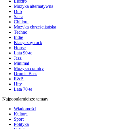
Electro
Muzyka alternatywna
Dub
Salsa
Chillout
Muzyka chrześcijańska
Techno
Indie
Klasyczny rock
House
Lata 90-te
Jazz
Minimal
Muzyka country
Drum'n'Bass
R&B
Hity
Lata 70-te
Najpopularniejsze tematy
Wiadomości
Kultura
Sport
Polityka