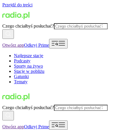
Przejdź do treści
Czego chciałbyś posłuchać?
Otwórz app
Odkryj Prime
Najlepsze stacje
Podcasty
Sporty na żywo
Stacje w pobliżu
Gatunki
Tematy
Czego chciałbyś posłuchać?
Otwórz app
Odkryj Prime