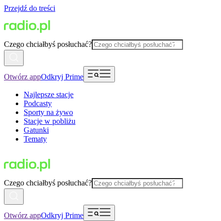
Przejdź do treści
Czego chciałbyś posłuchać?
Otwórz app
Odkryj Prime
Najlepsze stacje
Podcasty
Sporty na żywo
Stacje w pobliżu
Gatunki
Tematy
Czego chciałbyś posłuchać?
Otwórz app
Odkryj Prime