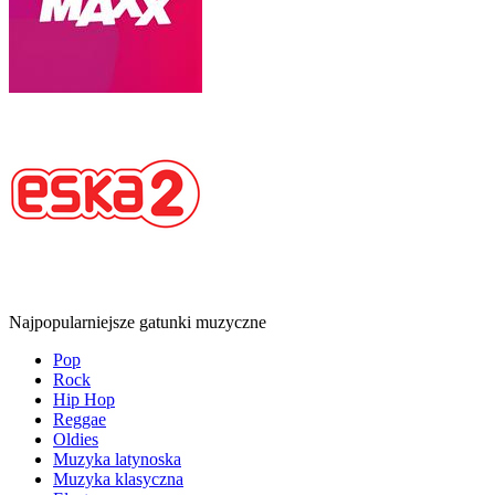
Najpopularniejsze gatunki muzyczne
Pop
Rock
Hip Hop
Reggae
Oldies
Muzyka latynoska
Muzyka klasyczna