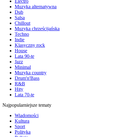
Electro
Muzyka alternatywna
Dub
Salsa
Chillout
Muzyka chrześcijańska
Techno
Indie
Klasyczny rock
House
Lata 90-te
Jazz
Minimal
Muzyka country
Drum'n'Bass
R&B
Hity
Lata 70-te
Najpopularniejsze tematy
Wiadomości
Kultura
Sport
Polityka