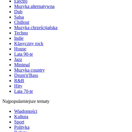
Electro
Muzyka alternatywna
Dub
Salsa
Chillout
Muzyka chrześcijańska
Techno
Indie
Klasyczny rock
House
Lata 90-te
Jazz
Minimal
Muzyka country
Drum'n'Bass
R&B
Hity
Lata 70-te
Najpopularniejsze tematy
Wiadomości
Kultura
Sport
Polityka