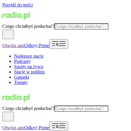
Przejdź do treści
Czego chciałbyś posłuchać?
Otwórz app
Odkryj Prime
Najlepsze stacje
Podcasty
Sporty na żywo
Stacje w pobliżu
Gatunki
Tematy
Czego chciałbyś posłuchać?
Otwórz app
Odkryj Prime