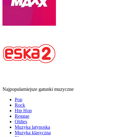
Najpopularniejsze gatunki muzyczne
Pop
Rock
Hip Hop
Reggae
Oldies
Muzyka latynoska
Muzyka klasyczna