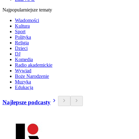
Najpopularniejsze tematy
Wiadomości
Kultura
Sport
Polityka
Religia
Dzieci
DJ
Komedia
Radio akademickie
Wywiad
Boże Narodzenie
Muzyka
Edukacja
Najlepsze podcasty