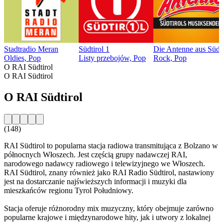
Stadtradio Meran
Südtirol 1
Die Antenne aus Südti
Oldies, Pop
Listy przebojów, Pop
Rock, Pop
O RAI Südtirol
O RAI Südtirol
O RAI Südtirol
(148)
RAI Südtirol to popularna stacja radiowa transmitująca z Bolzano w
północnych Włoszech. Jest częścią grupy nadawczej RAI,
narodowego nadawcy radiowego i telewizyjnego we Włoszech.
RAI Südtirol, znany również jako RAI Radio Südtirol, nastawiony
jest na dostarczanie najświeższych informacji i muzyki dla
mieszkańców regionu Tyrol Południowy.
Stacja oferuje różnorodny mix muzyczny, który obejmuje zarówno
popularne krajowe i międzynarodowe hity, jak i utwory z lokalnej