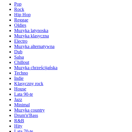
Pop
Rock
Hip Hop
Reggae
Oldies
Muzyka latynoska
Muzyka klasyczna
Electro
Muzyka alternatywna
Dub
Salsa
Chillout
Muzyka chrześcijańska
Techno
Indie
Klasyczny rock
House
Lata 90-te
Jazz
Minimal
Muzyka country
Drum'n'Bass
R&B
Hity
Lata 70-te