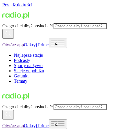
Przejdź do treści
Czego chciałbyś posłuchać?
Otwórz app
Odkryj Prime
Najlepsze stacje
Podcasty
Sporty na żywo
Stacje w pobliżu
Gatunki
Tematy
Czego chciałbyś posłuchać?
Otwórz app
Odkryj Prime