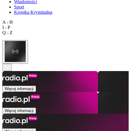
Wiadomości
Sport
Kronika Kryminalna
A - H
I - P
Q - Z
Więcej informacji
Więcej informacji