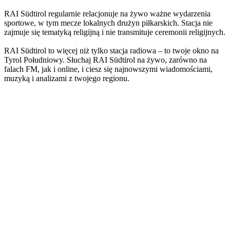
RAI Südtirol regularnie relacjonuje na żywo ważne wydarzenia
sportowe, w tym mecze lokalnych drużyn piłkarskich. Stacja nie
zajmuje się tematyką religijną i nie transmituje ceremonii religijnych.
RAI Südtirol to więcej niż tylko stacja radiowa – to twoje okno na
Tyrol Południowy. Słuchaj RAI Südtirol na żywo, zarówno na
falach FM, jak i online, i ciesz się najnowszymi wiadomościami,
muzyką i analizami z twojego regionu.
Strona internetowa stacji