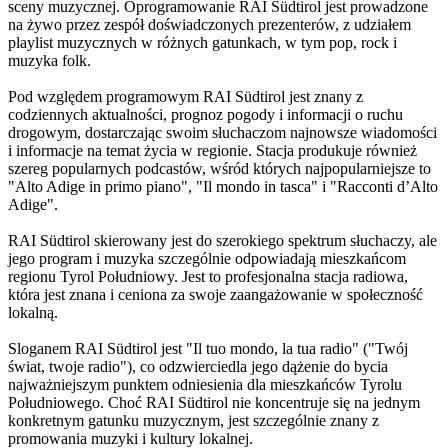
sceny muzycznej. Oprogramowanie RAI Südtirol jest prowadzone
na żywo przez zespół doświadczonych prezenterów, z udziałem
playlist muzycznych w różnych gatunkach, w tym pop, rock i
muzyka folk.
Pod względem programowym RAI Südtirol jest znany z
codziennych aktualności, prognoz pogody i informacji o ruchu
drogowym, dostarczając swoim słuchaczom najnowsze wiadomości
i informacje na temat życia w regionie. Stacja produkuje również
szereg popularnych podcastów, wśród których najpopularniejsze to
"Alto Adige in primo piano", "Il mondo in tasca" i "Racconti d’Alto
Adige".
RAI Südtirol skierowany jest do szerokiego spektrum słuchaczy, ale
jego program i muzyka szczególnie odpowiadają mieszkańcom
regionu Tyrol Południowy. Jest to profesjonalna stacja radiowa,
która jest znana i ceniona za swoje zaangażowanie w społeczność
lokalną.
Sloganem RAI Südtirol jest "Il tuo mondo, la tua radio" ("Twój
świat, twoje radio"), co odzwierciedla jego dążenie do bycia
najważniejszym punktem odniesienia dla mieszkańców Tyrolu
Południowego. Choć RAI Südtirol nie koncentruje się na jednym
konkretnym gatunku muzycznym, jest szczególnie znany z
promowania muzyki i kultury lokalnej.