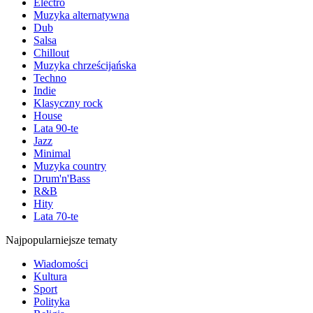
Electro
Muzyka alternatywna
Dub
Salsa
Chillout
Muzyka chrześcijańska
Techno
Indie
Klasyczny rock
House
Lata 90-te
Jazz
Minimal
Muzyka country
Drum'n'Bass
R&B
Hity
Lata 70-te
Najpopularniejsze tematy
Wiadomości
Kultura
Sport
Polityka