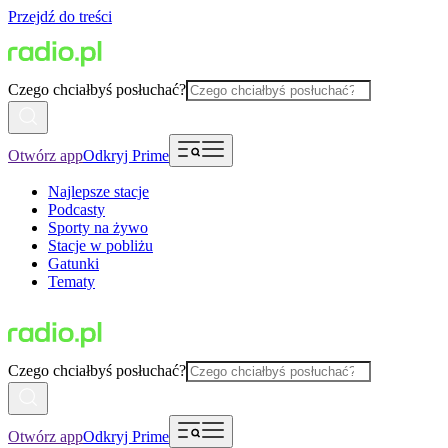
Przejdź do treści
Czego chciałbyś posłuchać?
Otwórz app
Odkryj Prime
Najlepsze stacje
Podcasty
Sporty na żywo
Stacje w pobliżu
Gatunki
Tematy
Czego chciałbyś posłuchać?
Otwórz app
Odkryj Prime