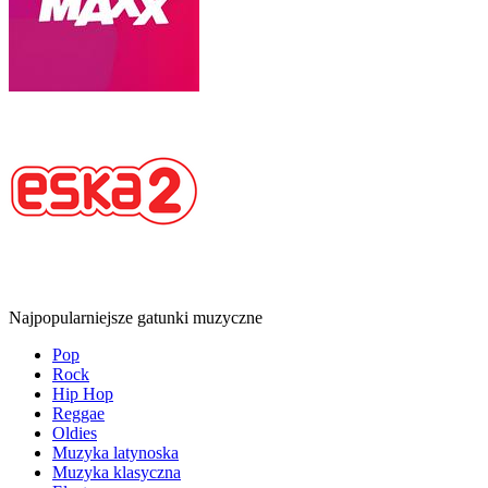
Najpopularniejsze gatunki muzyczne
Pop
Rock
Hip Hop
Reggae
Oldies
Muzyka latynoska
Muzyka klasyczna