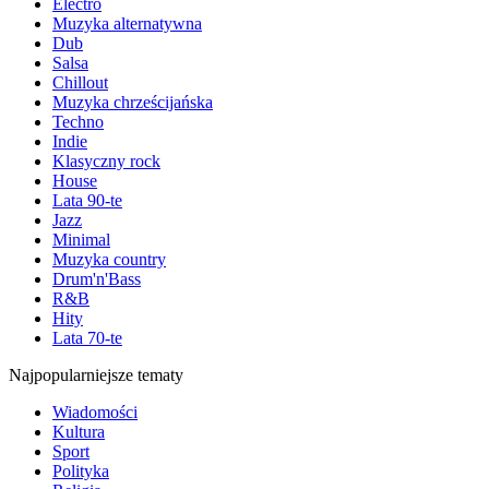
Electro
Muzyka alternatywna
Dub
Salsa
Chillout
Muzyka chrześcijańska
Techno
Indie
Klasyczny rock
House
Lata 90-te
Jazz
Minimal
Muzyka country
Drum'n'Bass
R&B
Hity
Lata 70-te
Najpopularniejsze tematy
Wiadomości
Kultura
Sport
Polityka