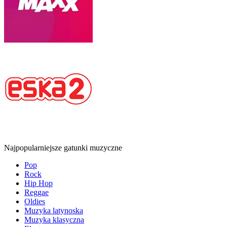
Najpopularniejsze gatunki muzyczne
Pop
Rock
Hip Hop
Reggae
Oldies
Muzyka latynoska
Muzyka klasyczna