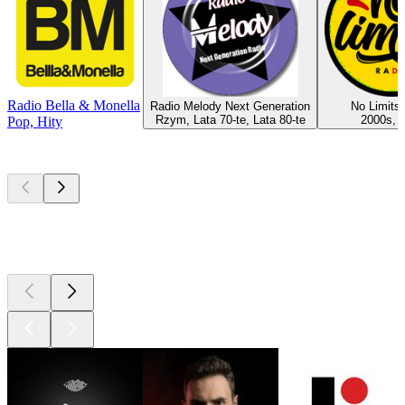
Radio Bella & Monella
Radio Melody Next Generation
No Limits
Rzym, Lata 70-te, Lata 80-te
2000s, I
Pop, Hity
Najlepsze
podcasty
Najlepsze
podcasty
Najlepsze
podcasty