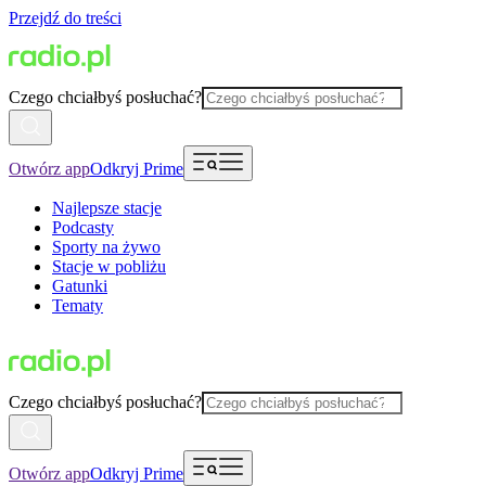
Przejdź do treści
Czego chciałbyś posłuchać?
Otwórz app
Odkryj Prime
Najlepsze stacje
Podcasty
Sporty na żywo
Stacje w pobliżu
Gatunki
Tematy
Czego chciałbyś posłuchać?
Otwórz app
Odkryj Prime