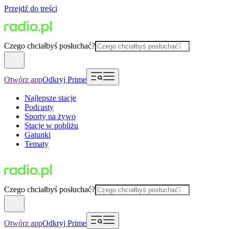
Przejdź do treści
Czego chciałbyś posłuchać?
Otwórz app
Odkryj Prime
Najlepsze stacje
Podcasty
Sporty na żywo
Stacje w pobliżu
Gatunki
Tematy
Czego chciałbyś posłuchać?
Otwórz app
Odkryj Prime