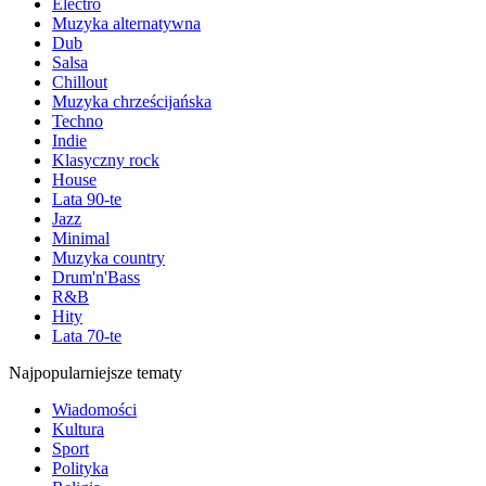
Electro
Muzyka alternatywna
Dub
Salsa
Chillout
Muzyka chrześcijańska
Techno
Indie
Klasyczny rock
House
Lata 90-te
Jazz
Minimal
Muzyka country
Drum'n'Bass
R&B
Hity
Lata 70-te
Najpopularniejsze tematy
Wiadomości
Kultura
Sport
Polityka