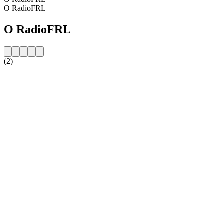
O RadioFRL
O RadioFRL
(2)
Strona internetowa stacji