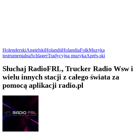
Holenderski
Angielski
Holandii
Holandia
Folk
Muzyka
instrumentalna
Schlager
Tradycyjna muzyka
Après-ski
Słuchaj RadioFRL, Trucker Radio Wsw i
wielu innych stacji z całego świata za
pomocą aplikacji radio.pl