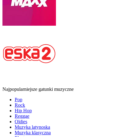
Najpopularniejsze gatunki muzyczne
Pop
Rock
Hip Hop
Reggae
Oldies
Muzyka latynoska
Muzyka klasyczna