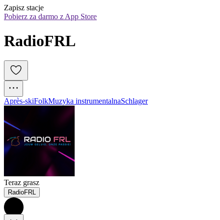
Zapisz stacje
Pobierz za darmo z App Store
RadioFRL
Après-ski
Folk
Muzyka instrumentalna
Schlager
Teraz grasz
RadioFRL