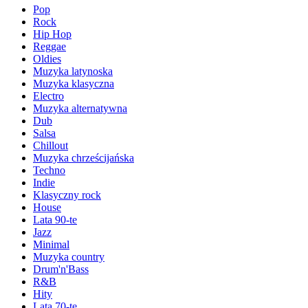
Pop
Rock
Hip Hop
Reggae
Oldies
Muzyka latynoska
Muzyka klasyczna
Electro
Muzyka alternatywna
Dub
Salsa
Chillout
Muzyka chrześcijańska
Techno
Indie
Klasyczny rock
House
Lata 90-te
Jazz
Minimal
Muzyka country
Drum'n'Bass
R&B
Hity
Lata 70-te