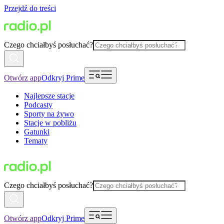
Przejdź do treści
Czego chciałbyś posłuchać?
Otwórz app
Odkryj Prime
Najlepsze stacje
Podcasty
Sporty na żywo
Stacje w pobliżu
Gatunki
Tematy
Czego chciałbyś posłuchać?
Otwórz app
Odkryj Prime