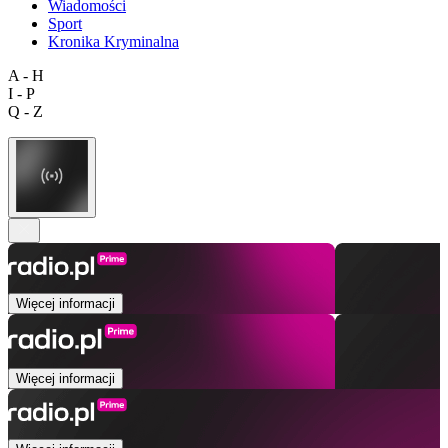
Wiadomości
Sport
Kronika Kryminalna
A - H
I - P
Q - Z
Więcej informacji
Więcej informacji