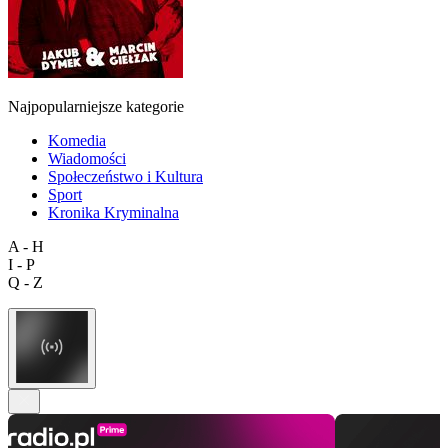
Najpopularniejsze kategorie
Komedia
Wiadomości
Społeczeństwo i Kultura
Sport
Kronika Kryminalna
A - H
I - P
Q - Z