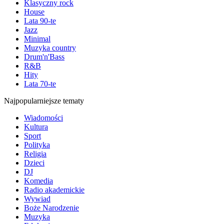
Klasyczny rock
House
Lata 90-te
Jazz
Minimal
Muzyka country
Drum'n'Bass
R&B
Hity
Lata 70-te
Najpopularniejsze tematy
Wiadomości
Kultura
Sport
Polityka
Religia
Dzieci
DJ
Komedia
Radio akademickie
Wywiad
Boże Narodzenie
Muzyka