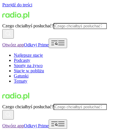
Przejdź do treści
Czego chciałbyś posłuchać?
Otwórz app
Odkryj Prime
Najlepsze stacje
Podcasty
Sporty na żywo
Stacje w pobliżu
Gatunki
Tematy
Czego chciałbyś posłuchać?
Otwórz app
Odkryj Prime