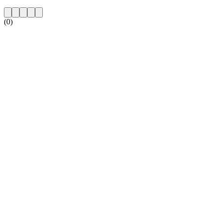
(0)
Strona internetowa stacji