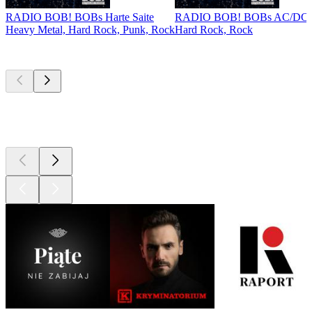
RADIO BOB! BOBs Harte Saite
RADIO BOB! BOBs AC/DC Co
Heavy Metal, Hard Rock, Punk, Rock
Hard Rock, Rock
Najlepsze
podcasty
Najlepsze
podcasty
Najlepsze
podcasty