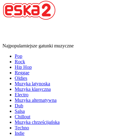
Najpopularniejsze gatunki muzyczne
Pop
Rock
Hip Hop
Reggae
Oldies
Muzyka latynoska
Muzyka klasyczna
Electro
Muzyka alternatywna
Dub
Salsa
Chillout
Muzyka chrześcijańska
Techno
Indie