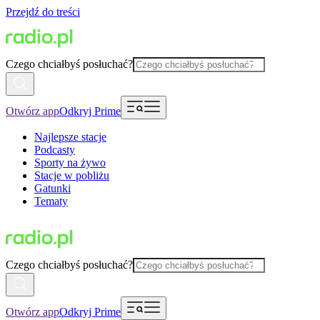
Przejdź do treści
Czego chciałbyś posłuchać?
Otwórz app
Odkryj Prime
Najlepsze stacje
Podcasty
Sporty na żywo
Stacje w pobliżu
Gatunki
Tematy
Czego chciałbyś posłuchać?
Otwórz app
Odkryj Prime