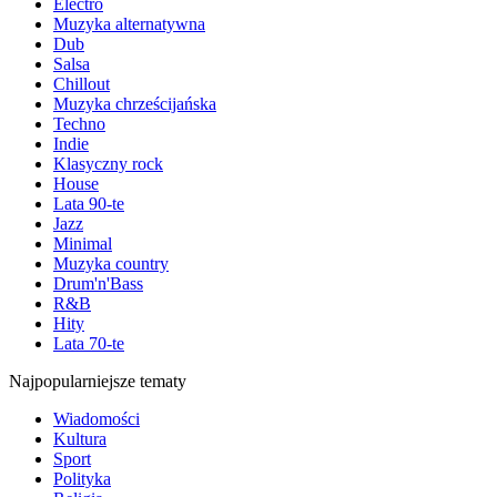
Electro
Muzyka alternatywna
Dub
Salsa
Chillout
Muzyka chrześcijańska
Techno
Indie
Klasyczny rock
House
Lata 90-te
Jazz
Minimal
Muzyka country
Drum'n'Bass
R&B
Hity
Lata 70-te
Najpopularniejsze tematy
Wiadomości
Kultura
Sport
Polityka