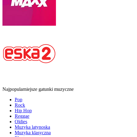
Najpopularniejsze gatunki muzyczne
Pop
Rock
Hip Hop
Reggae
Oldies
Muzyka latynoska
Muzyka klasyczna