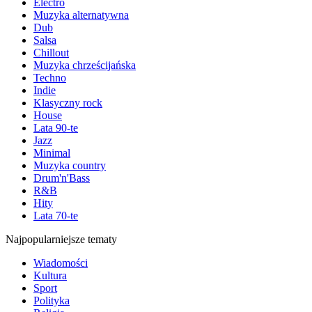
Electro
Muzyka alternatywna
Dub
Salsa
Chillout
Muzyka chrześcijańska
Techno
Indie
Klasyczny rock
House
Lata 90-te
Jazz
Minimal
Muzyka country
Drum'n'Bass
R&B
Hity
Lata 70-te
Najpopularniejsze tematy
Wiadomości
Kultura
Sport
Polityka