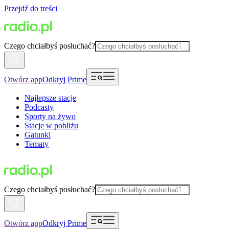
Przejdź do treści
Czego chciałbyś posłuchać?
Otwórz app
Odkryj Prime
Najlepsze stacje
Podcasty
Sporty na żywo
Stacje w pobliżu
Gatunki
Tematy
Czego chciałbyś posłuchać?
Otwórz app
Odkryj Prime