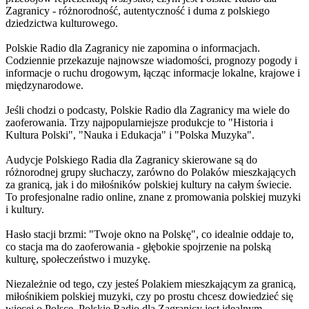
Zagranicy - różnorodność, autentyczność i duma z polskiego
dziedzictwa kulturowego.
Polskie Radio dla Zagranicy nie zapomina o informacjach.
Codziennie przekazuje najnowsze wiadomości, prognozy pogody i
informacje o ruchu drogowym, łącząc informacje lokalne, krajowe i
międzynarodowe.
Jeśli chodzi o podcasty, Polskie Radio dla Zagranicy ma wiele do
zaoferowania. Trzy najpopularniejsze produkcje to "Historia i
Kultura Polski", "Nauka i Edukacja" i "Polska Muzyka".
Audycje Polskiego Radia dla Zagranicy skierowane są do
różnorodnej grupy słuchaczy, zarówno do Polaków mieszkających
za granicą, jak i do miłośników polskiej kultury na całym świecie.
To profesjonalne radio online, znane z promowania polskiej muzyki
i kultury.
Hasło stacji brzmi: "Twoje okno na Polskę", co idealnie oddaje to,
co stacja ma do zaoferowania - głębokie spojrzenie na polską
kulturę, społeczeństwo i muzykę.
Niezależnie od tego, czy jesteś Polakiem mieszkającym za granicą,
miłośnikiem polskiej muzyki, czy po prostu chcesz dowiedzieć się
więcej o Polsce, Polskie Radio dla Zagranicy jest idealnym