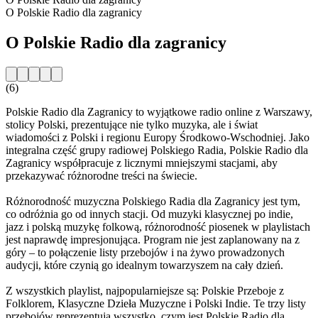
O Polskie Radio dla zagranicy
O Polskie Radio dla zagranicy
(6)
Polskie Radio dla Zagranicy to wyjątkowe radio online z Warszawy,
stolicy Polski, prezentujące nie tylko muzyka, ale i świat
wiadomości z Polski i regionu Europy Środkowo-Wschodniej. Jako
integralna część grupy radiowej Polskiego Radia, Polskie Radio dla
Zagranicy współpracuje z licznymi mniejszymi stacjami, aby
przekazywać różnorodne treści na świecie.
Różnorodność muzyczna Polskiego Radia dla Zagranicy jest tym,
co odróżnia go od innych stacji. Od muzyki klasycznej po indie,
jazz i polską muzykę folkową, różnorodność piosenek w playlistach
jest naprawdę impresjonująca. Program nie jest zaplanowany na z
góry – to połączenie listy przebojów i na żywo prowadzonych
audycji, które czynią go idealnym towarzyszem na cały dzień.
Z wszystkich playlist, najpopularniejsze są: Polskie Przeboje z
Folklorem, Klasyczne Dzieła Muzyczne i Polski Indie. Te trzy listy
przebojów reprezentują wszystko, czym jest Polskie Radio dla