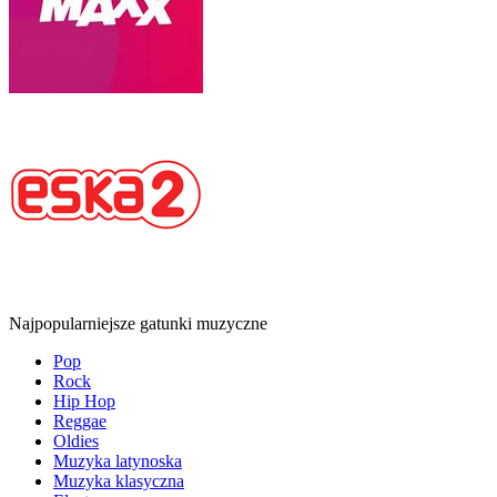
Najpopularniejsze gatunki muzyczne
Pop
Rock
Hip Hop
Reggae
Oldies
Muzyka latynoska
Muzyka klasyczna