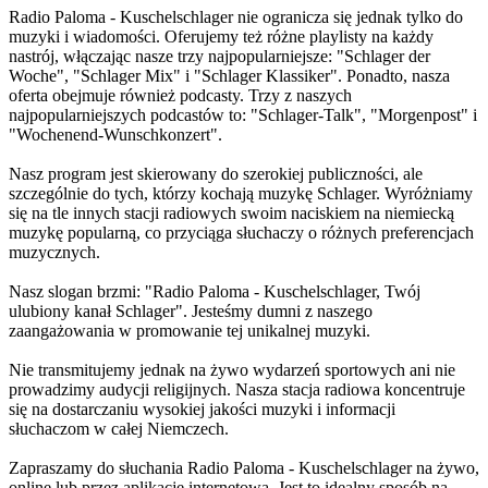
Radio Paloma - Kuschelschlager nie ogranicza się jednak tylko do
muzyki i wiadomości. Oferujemy też różne playlisty na każdy
nastrój, włączając nasze trzy najpopularniejsze: "Schlager der
Woche", "Schlager Mix" i "Schlager Klassiker". Ponadto, nasza
oferta obejmuje również podcasty. Trzy z naszych
najpopularniejszych podcastów to: "Schlager-Talk", "Morgenpost" i
"Wochenend-Wunschkonzert".
Nasz program jest skierowany do szerokiej publiczności, ale
szczególnie do tych, którzy kochają muzykę Schlager. Wyróżniamy
się na tle innych stacji radiowych swoim naciskiem na niemiecką
muzykę popularną, co przyciąga słuchaczy o różnych preferencjach
muzycznych.
Nasz slogan brzmi: "Radio Paloma - Kuschelschlager, Twój
ulubiony kanał Schlager". Jesteśmy dumni z naszego
zaangażowania w promowanie tej unikalnej muzyki.
Nie transmitujemy jednak na żywo wydarzeń sportowych ani nie
prowadzimy audycji religijnych. Nasza stacja radiowa koncentruje
się na dostarczaniu wysokiej jakości muzyki i informacji
słuchaczom w całej Niemczech.
Zapraszamy do słuchania Radio Paloma - Kuschelschlager na żywo,
online lub przez aplikację internetową. Jest to idealny sposób na