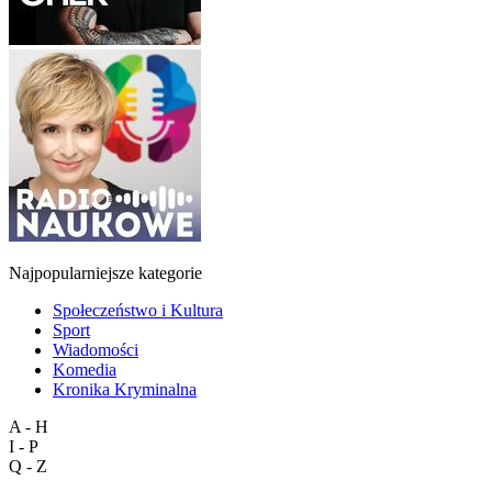
Najpopularniejsze kategorie
Społeczeństwo i Kultura
Sport
Wiadomości
Komedia
Kronika Kryminalna
A - H
I - P
Q - Z