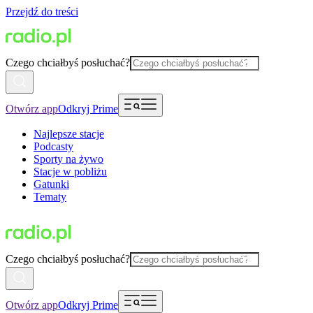
Przejdź do treści
Czego chciałbyś posłuchać?
Otwórz app
Odkryj Prime
Najlepsze stacje
Podcasty
Sporty na żywo
Stacje w pobliżu
Gatunki
Tematy
Czego chciałbyś posłuchać?
Otwórz app
Odkryj Prime