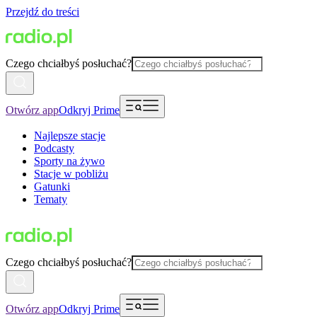
Przejdź do treści
Czego chciałbyś posłuchać?
Otwórz app
Odkryj Prime
Najlepsze stacje
Podcasty
Sporty na żywo
Stacje w pobliżu
Gatunki
Tematy
Czego chciałbyś posłuchać?
Otwórz app
Odkryj Prime