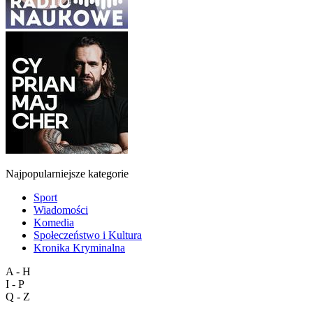
Najpopularniejsze kategorie
Sport
Wiadomości
Komedia
Społeczeństwo i Kultura
Kronika Kryminalna
A - H
I - P
Q - Z