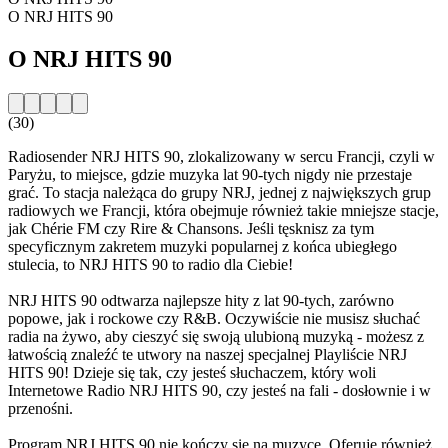
O NRJ HITS 90
O NRJ HITS 90
(30)
Radiosender NRJ HITS 90, zlokalizowany w sercu Francji, czyli w
Paryżu, to miejsce, gdzie muzyka lat 90-tych nigdy nie przestaje
grać. To stacja należąca do grupy NRJ, jednej z największych grup
radiowych we Francji, która obejmuje również takie mniejsze stacje,
jak Chérie FM czy Rire & Chansons. Jeśli tęsknisz za tym
specyficznym zakretem muzyki popularnej z końca ubiegłego
stulecia, to NRJ HITS 90 to radio dla Ciebie!
NRJ HITS 90 odtwarza najlepsze hity z lat 90-tych, zarówno
popowe, jak i rockowe czy R&B. Oczywiście nie musisz słuchać
radia na żywo, aby cieszyć się swoją ulubioną muzyką - możesz z
łatwością znaleźć te utwory na naszej specjalnej Playliście NRJ
HITS 90! Dzieje się tak, czy jesteś słuchaczem, który woli
Internetowe Radio NRJ HITS 90, czy jesteś na fali - dosłownie i w
przenośni.
Program NRJ HITS 90 nie kończy się na muzyce. Oferuje również