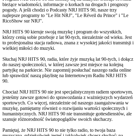
bieżące wiadomości, informacje o korkach na drogach i prognozy
pogody. A jeśli chodzi o Podcasty NRJ HITS 90, nasze trzy
najlepsze programy to "Le Hit NRJ", "Le Réveil du Prince" i "Le
RicoShow sur NRJ".
NRJ HITS 90 kieruje swoją muzykę i program do wszystkich,
którzy cenią sobie przeboje z lat 90-tych, niezależnie od wieku. Jest
to profesjonalna stacja radiowa, znana z wysokiej jakości transmisji i
wielkiej miłości do muzyki.
Słuchaj NRJ HITS 90, radia, które żyje muzyką lat 90-tych, i dołącz
do naszej społeczności, w której zawsze jest miejsce na kolejną
partyjkę na parkiecie. Nie zapomnij posłuchać naszego radia online
lub sprawdzić naszą playlistę na Internetowym Radiu NRJ HITS
90.
Chociaż NRJ HITS 90 nie jest specjalistycznym radiem sportowym,
jesteśmy zawsze gotowi do sprawozdania z ważniejszych wydarzeń
sportowych. Co więcej, niezależnie od naszego zaangażowania w
muzykę, pamiętamy również o rozwijaniu wartości społecznych i
humanistycznych. NRJ HITS 90 nie transmituje gottesdienstów, ale
szanuje różnorodność światopoglądów swoich słuchaczy.
Pamiętaj, że NRJ HITS 90 to nie tylko radio, to twoja baza
muzyczna, gdziekolwiek jesteś i jakkolwiek chcesz słuchać: na