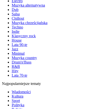
Electro
Muzyka alternatywna
Dub
Salsa
Chillout
Muzyka chrześcijańska
Techno
Indie
Klasyczny rock
House
Lata 90-te
Jazz
Minimal
Muzyka country
Drum'n'Bass
R&B
Hity
Lata 70-te
Najpopularniejsze tematy
Wiadomości
Kultura
Sport
Polityka