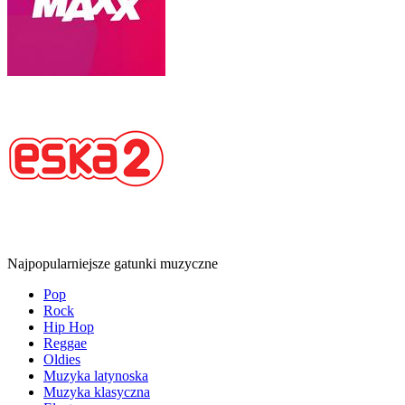
Najpopularniejsze gatunki muzyczne
Pop
Rock
Hip Hop
Reggae
Oldies
Muzyka latynoska
Muzyka klasyczna