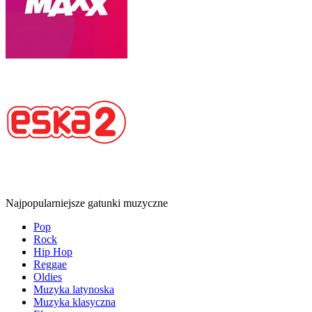
Najpopularniejsze gatunki muzyczne
Pop
Rock
Hip Hop
Reggae
Oldies
Muzyka latynoska
Muzyka klasyczna