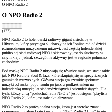
O NPO Radio 2
O NPO Radio 2
(123)
NPO Radio 2 to holenderski radiowy gigant z siedzibą w
Hilversum, który przyciąga słuchaczy na ich "online radio" dzięki
różnorodnemu muzycznemu mixowi. Jest częścią holenderskiej
publicznej sieci radiowej NPO i skierowany jest do słuchaczy w
całym kraju, jednak szczególnie aktywny jest w regionie północno-
zachodnim.
Pod maską NPO Radio 2 ukrywają się również mniejsze stacje takie
jak NPO Radio 2 Soul & Jazz, które skupiają się na specyficznych
gatunkach muzycznych. Główna stacja gra szerokie spektrum
muzyki od rocka, popu, soulu po jazz, z podkreśleniem na
holenderską muzykę lat siedemdziesiątych i osiemdziesiątych. Dla
tych, którzy chcą "posłuchać radia NPO 2" jest dostępna "playlista
NPO Radio 2", która jest stale aktualizowana.
NPO Radio 2 to profesjonalna stacja, która jest szeroko znana i
szanowana w całym kraju i poza nim. "NPO Radio 2 Live" to nie