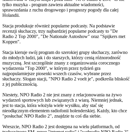
tylko muzyka - program zawiera aktualne wiadomości,
sprawozdania z ruchu drogowego i prognozy pogody dla całej
Holandii.
Stacja produkuje również popularne podcasty. Na podstawie
recenzji słuchaczy, trzy najbardziej popularne podcasty to "De
Radio 2 Top 2000", "De Nationale Autoshow" oraz "Spijkers met
Koppen".
Stacja kieruje swój program do szerokiej grupy słuchaczy, zarówno
do młodych ludzi, jak i do starszych, którzy cenią różnorodność
muzyczną. Jest szczególnie znany z organizowania corocznego
wydarzenia "Top 2000", w którym przez tydzień gra
najpopularniejsze piosenki wszech czasów, wybrane przez
słuchaczy. Slogan stacji, "NPO Radio 2 voelt je", podkreśla bliskość
z jej publicznością.
Niestety, NPO Radio 2 nie jest znany z relacjonowania na żywo
wydarzeń sportowych lub związanych z wiarą. Niemniej jednak,
jest to stacja, która włożyła wiele wysiłku, aby stać się
nieodłącznym elementem radiofonii holenderskiej. Każdy, kto chce
"posłuchać NPO Radio 2", znajdzie tu coś dla siebie.
Wreszcie, NPO Radio 2 jest dostępna na wielu platformach, od
tradycyjnego FM, przez "internet radio" i "webradio NPO Radio 2",