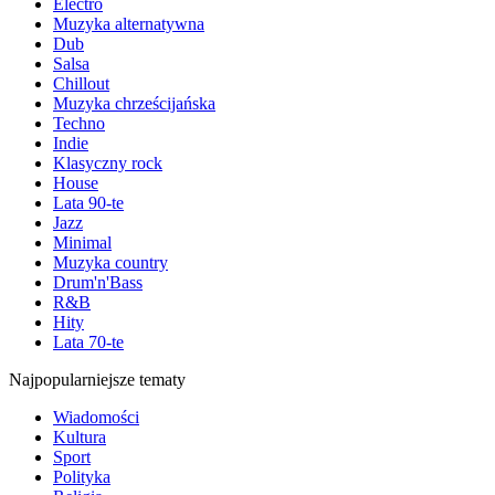
Electro
Muzyka alternatywna
Dub
Salsa
Chillout
Muzyka chrześcijańska
Techno
Indie
Klasyczny rock
House
Lata 90-te
Jazz
Minimal
Muzyka country
Drum'n'Bass
R&B
Hity
Lata 70-te
Najpopularniejsze tematy
Wiadomości
Kultura
Sport
Polityka