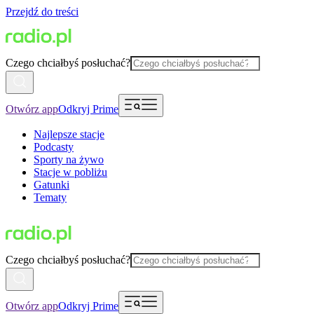
Przejdź do treści
Czego chciałbyś posłuchać?
Otwórz app
Odkryj Prime
Najlepsze stacje
Podcasty
Sporty na żywo
Stacje w pobliżu
Gatunki
Tematy
Czego chciałbyś posłuchać?
Otwórz app
Odkryj Prime