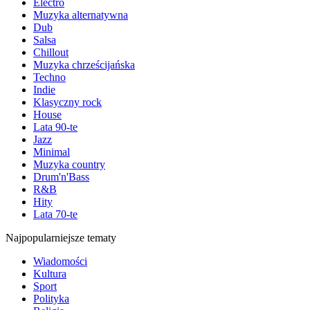
Electro
Muzyka alternatywna
Dub
Salsa
Chillout
Muzyka chrześcijańska
Techno
Indie
Klasyczny rock
House
Lata 90-te
Jazz
Minimal
Muzyka country
Drum'n'Bass
R&B
Hity
Lata 70-te
Najpopularniejsze tematy
Wiadomości
Kultura
Sport
Polityka