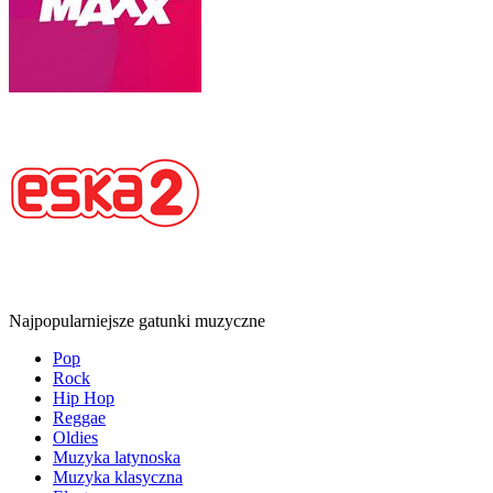
Najpopularniejsze gatunki muzyczne
Pop
Rock
Hip Hop
Reggae
Oldies
Muzyka latynoska
Muzyka klasyczna