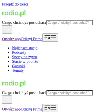
Przejdź do treści
Czego chciałbyś posłuchać?
Otwórz app
Odkryj Prime
Najlepsze stacje
Podcasty
Sporty na żywo
Stacje w pobliżu
Gatunki
Tematy
Czego chciałbyś posłuchać?
Otwórz app
Odkryj Prime