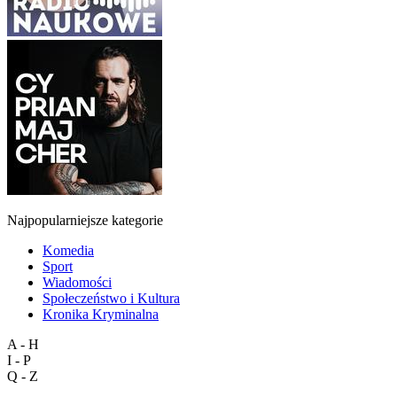
Najpopularniejsze kategorie
Komedia
Sport
Wiadomości
Społeczeństwo i Kultura
Kronika Kryminalna
A - H
I - P
Q - Z