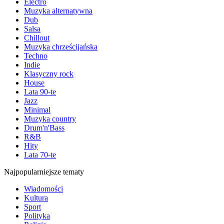
Electro
Muzyka alternatywna
Dub
Salsa
Chillout
Muzyka chrześcijańska
Techno
Indie
Klasyczny rock
House
Lata 90-te
Jazz
Minimal
Muzyka country
Drum'n'Bass
R&B
Hity
Lata 70-te
Najpopularniejsze tematy
Wiadomości
Kultura
Sport
Polityka