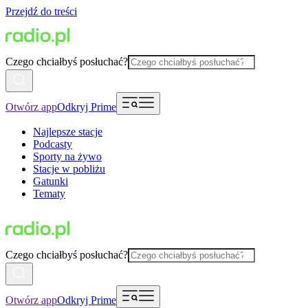
Przejdź do treści
Czego chciałbyś posłuchać?
Otwórz app
Odkryj Prime
Najlepsze stacje
Podcasty
Sporty na żywo
Stacje w pobliżu
Gatunki
Tematy
Czego chciałbyś posłuchać?
Otwórz app
Odkryj Prime