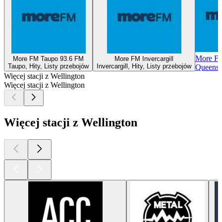
More F
More FM Taupo 93.6 FM
More FM Invercargill
Taupo, Hity, Listy przebojów
Invercargill, Hity, Listy przebojów
Queenst
Więcej stacji z Wellington
Więcej stacji z Wellington
Więcej stacji z Wellington