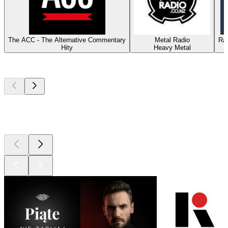
The ACC - The Alternative Commentary
Metal Radio
Ra
Hity
Heavy Metal
Najlepsze
podcasty
Najlepsze
podcasty
Najlepsze
podcasty