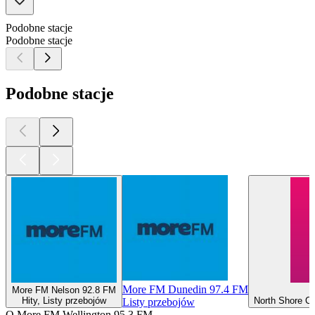
Podobne stacje
Podobne stacje
Podobne stacje
More FM Dunedin 97.4 FM
More FM Nelson 92.8 FM
Hity, Listy przebojów
North Shore Cit
Listy przebojów
O More FM Wellington 95.3 FM