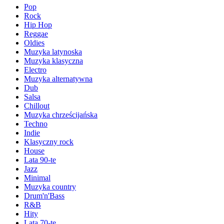
Pop
Rock
Hip Hop
Reggae
Oldies
Muzyka latynoska
Muzyka klasyczna
Electro
Muzyka alternatywna
Dub
Salsa
Chillout
Muzyka chrześcijańska
Techno
Indie
Klasyczny rock
House
Lata 90-te
Jazz
Minimal
Muzyka country
Drum'n'Bass
R&B
Hity
Lata 70-te