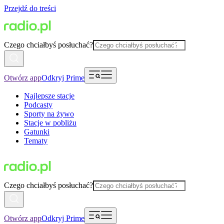
Przejdź do treści
Czego chciałbyś posłuchać?
Otwórz app
Odkryj Prime
Najlepsze stacje
Podcasty
Sporty na żywo
Stacje w pobliżu
Gatunki
Tematy
Czego chciałbyś posłuchać?
Otwórz app
Odkryj Prime