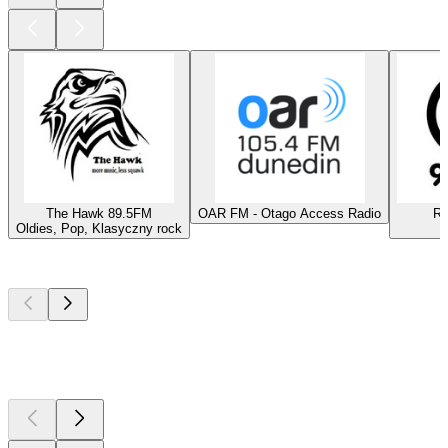
The Hawk 89.5FM
OAR FM - Otago Access Radio
Ra
Oldies, Pop, Klasyczny rock
Najlepsze
podcasty
Najlepsze
podcasty
Najlepsze
podcasty