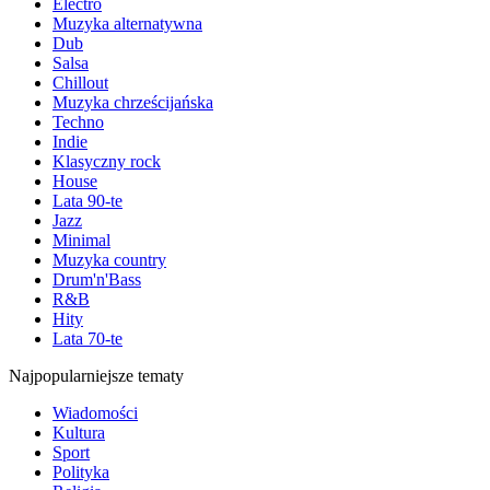
Electro
Muzyka alternatywna
Dub
Salsa
Chillout
Muzyka chrześcijańska
Techno
Indie
Klasyczny rock
House
Lata 90-te
Jazz
Minimal
Muzyka country
Drum'n'Bass
R&B
Hity
Lata 70-te
Najpopularniejsze tematy
Wiadomości
Kultura
Sport
Polityka