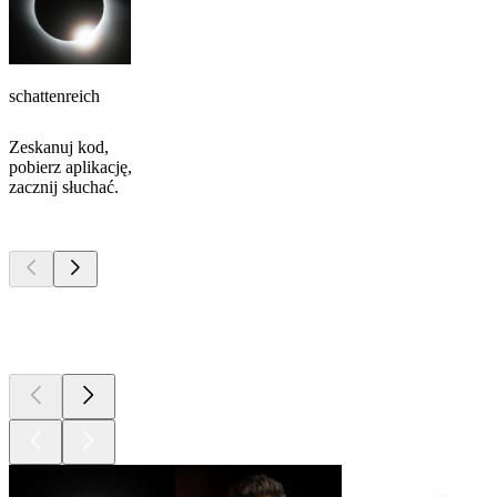
schattenreich
Zeskanuj kod,
pobierz aplikację,
zacznij słuchać.
Najlepsze
podcasty
Najlepsze
podcasty
Najlepsze
podcasty