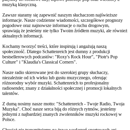
muzyką klasyczną.
Zawsze staramy się zapewnić naszym słuchaczom najświeższe
informacje. Nasze codzienne wiadomości, szczegółowe prognozy
pogodowe oraz najnowsze informacje o ruchu drogowym,
sprawiają że jesteśmy nie tylko Twoim źródłem muzyki, ale również
aktualnych informacji.
Kochamy tworzyć treści, które inspirują i angażują naszą
społeczność. Dlatego Schattenreich jest dumny z produkcji
bestsellerowych podcastów: "Roxy's Rock Hour", "Piotr's Pop
Culture" i "Klaudia's Classical Corners".
Nasze radio skierowane jest do szerokiej grupy słuchaczy,
niezależnie od ich wieku lub gustu muzycznego, oferując
różnorodny wybór muzyki. Schattenreich to profesjonalny
radiosender, znany z działalności społecznej i promocji lokalnych
talentów.
Z dumą nosimy nasze motto: "Schattenreich - Twoje Radio, Twoja
Muzyka". Choć nasze serca biją do różnych rytmów, jesteśmy
jednymi z najbardziej znanych zwolenników muzyki rockowej w
Polsce.
Chociaż nie transmitujemy na żywo wydarzeń sportowych ani