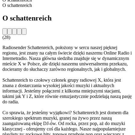
O schattenreich
O schattenreich
(28)
Radiosender Schattenreich, położony w sercu naszej pięknej
regionu, jest znany na całym świecie dzięki naszemu Online Radio i
Internetradio. Nasza główna siedziba znajduje się w dynamicznym
mieście X w Polsce, ale dzięki naszemu uniwersalnemu przekazu,
docieramy do słuchaczy zarówno regionalnych, jak i globalnych.
Schattenreich to czołowy członek grupy radiowej X, która jest
znana z dostarczania wysokiej jakości muzyki i aktualnych
informacji. Jesteśmy połączeni z kilkoma mniejszymi stacjami,
takimi jak Y i Z, które równie entuzjastycznie podzielają naszą pasję
do radia.
Co sprawia, że jesteśmy wyjątkowi? Schattenreich jest domem dla
szerokiego spektrum muzyki, granej na żywo przez naszą
zaangażowaną ekipę DJ-ów. Od rocka, przez pop, aż do muzyki
klasycznej - oferujemy coś dla każdego. Nasze najpopularniejsze
playlisty to: rockowe hity, topowe przeboje pop oraz wieczory z