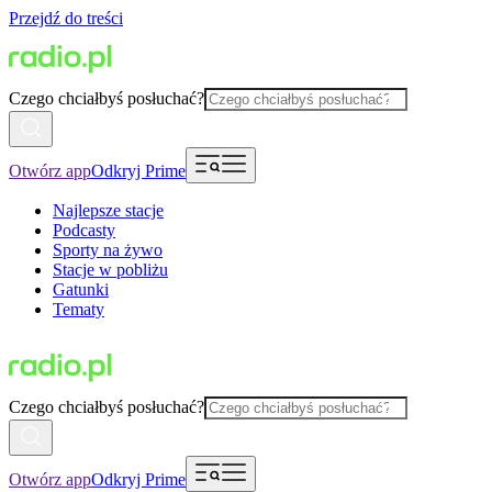
Przejdź do treści
Czego chciałbyś posłuchać?
Otwórz app
Odkryj Prime
Najlepsze stacje
Podcasty
Sporty na żywo
Stacje w pobliżu
Gatunki
Tematy
Czego chciałbyś posłuchać?
Otwórz app
Odkryj Prime