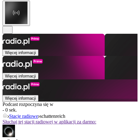
Więcej informacji
Więcej informacji
Więcej informacji
Podcast rozpoczyna się w
- 0 sek.
Stacje radiowe
schattenreich
Słuchaj tej stacji radiowej w aplikacji za darmo: