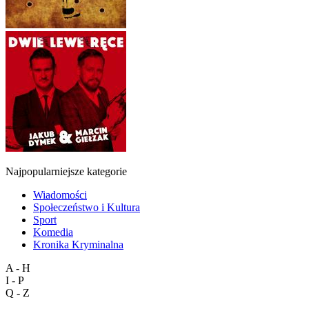
Najpopularniejsze kategorie
Wiadomości
Społeczeństwo i Kultura
Sport
Komedia
Kronika Kryminalna
A - H
I - P
Q - Z