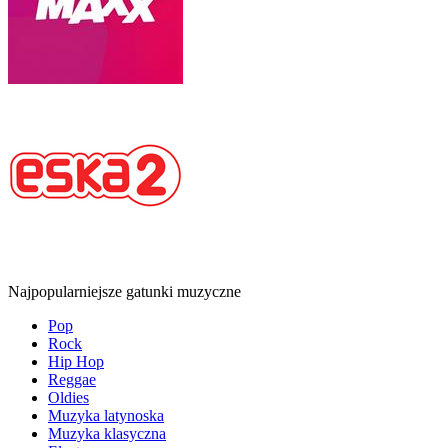
Najpopularniejsze gatunki muzyczne
Pop
Rock
Hip Hop
Reggae
Oldies
Muzyka latynoska
Muzyka klasyczna