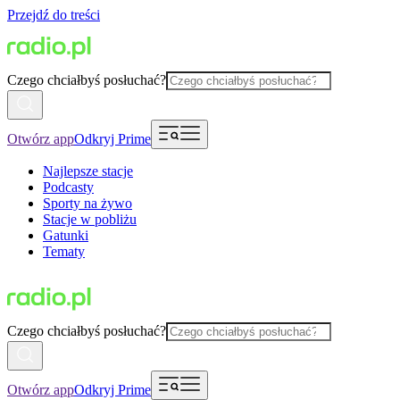
Przejdź do treści
Czego chciałbyś posłuchać?
Otwórz app
Odkryj Prime
Najlepsze stacje
Podcasty
Sporty na żywo
Stacje w pobliżu
Gatunki
Tematy
Czego chciałbyś posłuchać?
Otwórz app
Odkryj Prime