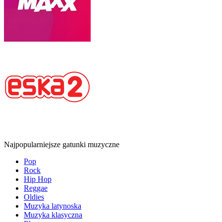
Najpopularniejsze gatunki muzyczne
Pop
Rock
Hip Hop
Reggae
Oldies
Muzyka latynoska
Muzyka klasyczna