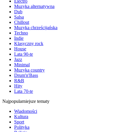
Electro
Muzyka alternatywna
Dub
Salsa
Chillout
Muzyka chrześcijańska
Techno
Indie
Klasyczny rock
House
Lata 90-te
Jazz
Minimal
Muzyka country
Drum'n'Bass
R&B
Hity
Lata 70-te
Najpopularniejsze tematy
Wiadomości
Kultura
Sport
Polityka