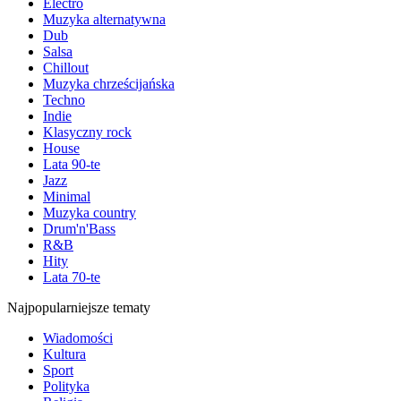
Electro
Muzyka alternatywna
Dub
Salsa
Chillout
Muzyka chrześcijańska
Techno
Indie
Klasyczny rock
House
Lata 90-te
Jazz
Minimal
Muzyka country
Drum'n'Bass
R&B
Hity
Lata 70-te
Najpopularniejsze tematy
Wiadomości
Kultura
Sport
Polityka