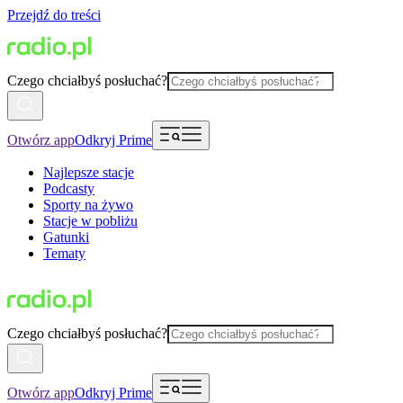
Przejdź do treści
Czego chciałbyś posłuchać?
Otwórz app
Odkryj Prime
Najlepsze stacje
Podcasty
Sporty na żywo
Stacje w pobliżu
Gatunki
Tematy
Czego chciałbyś posłuchać?
Otwórz app
Odkryj Prime