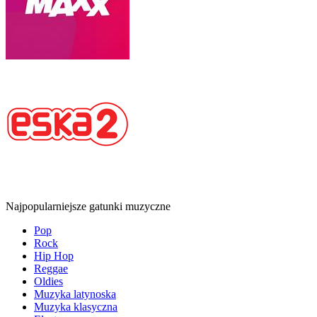
Najpopularniejsze gatunki muzyczne
Pop
Rock
Hip Hop
Reggae
Oldies
Muzyka latynoska
Muzyka klasyczna