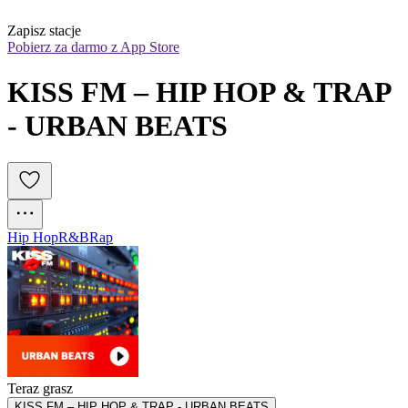
Zapisz stacje
Pobierz za darmo z App Store
KISS FM – HIP HOP & TRAP 
- URBAN BEATS
Hip Hop
R&B
Rap
Teraz grasz
KISS FM – HIP HOP & TRAP - URBAN BEATS