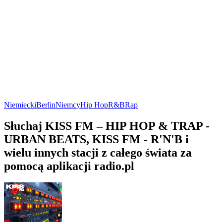
Niemiecki
Berlin
Niemcy
Hip Hop
R&B
Rap
Słuchaj KISS FM – HIP HOP & TRAP -
URBAN BEATS, KISS FM - R'N'B i
wielu innych stacji z całego świata za
pomocą aplikacji radio.pl