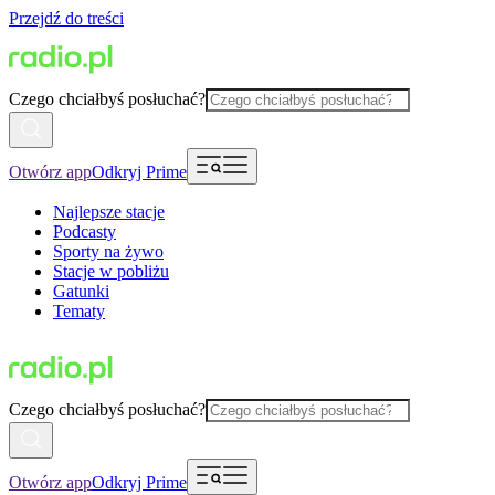
Przejdź do treści
Czego chciałbyś posłuchać?
Otwórz app
Odkryj Prime
Najlepsze stacje
Podcasty
Sporty na żywo
Stacje w pobliżu
Gatunki
Tematy
Czego chciałbyś posłuchać?
Otwórz app
Odkryj Prime