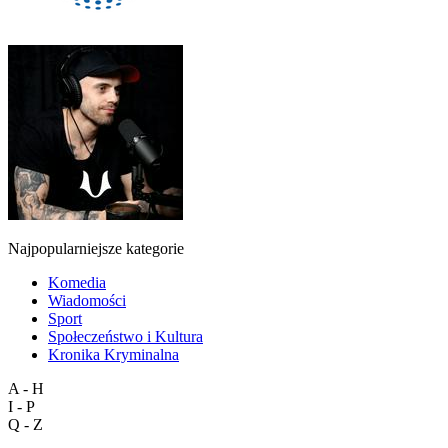
Najpopularniejsze kategorie
Komedia
Wiadomości
Sport
Społeczeństwo i Kultura
Kronika Kryminalna
A - H
I - P
Q - Z