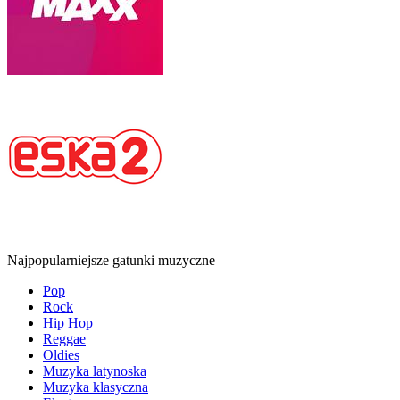
Najpopularniejsze gatunki muzyczne
Pop
Rock
Hip Hop
Reggae
Oldies
Muzyka latynoska
Muzyka klasyczna