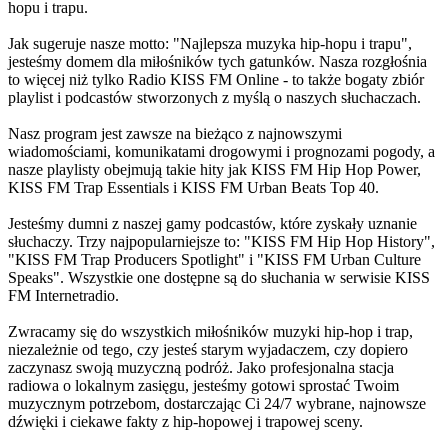
hopu i trapu.
Jak sugeruje nasze motto: "Najlepsza muzyka hip-hopu i trapu",
jesteśmy domem dla miłośników tych gatunków. Nasza rozgłośnia
to więcej niż tylko Radio KISS FM Online - to także bogaty zbiór
playlist i podcastów stworzonych z myślą o naszych słuchaczach.
Nasz program jest zawsze na bieżąco z najnowszymi
wiadomościami, komunikatami drogowymi i prognozami pogody, a
nasze playlisty obejmują takie hity jak KISS FM Hip Hop Power,
KISS FM Trap Essentials i KISS FM Urban Beats Top 40.
Jesteśmy dumni z naszej gamy podcastów, które zyskały uznanie
słuchaczy. Trzy najpopularniejsze to: "KISS FM Hip Hop History",
"KISS FM Trap Producers Spotlight" i "KISS FM Urban Culture
Speaks". Wszystkie one dostępne są do słuchania w serwisie KISS
FM Internetradio.
Zwracamy się do wszystkich miłośników muzyki hip-hop i trap,
niezależnie od tego, czy jesteś starym wyjadaczem, czy dopiero
zaczynasz swoją muzyczną podróż. Jako profesjonalna stacja
radiowa o lokalnym zasięgu, jesteśmy gotowi sprostać Twoim
muzycznym potrzebom, dostarczając Ci 24/7 wybrane, najnowsze
dźwięki i ciekawe fakty z hip-hopowej i trapowej sceny.