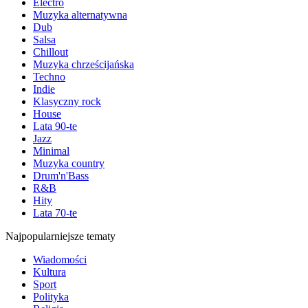
Electro
Muzyka alternatywna
Dub
Salsa
Chillout
Muzyka chrześcijańska
Techno
Indie
Klasyczny rock
House
Lata 90-te
Jazz
Minimal
Muzyka country
Drum'n'Bass
R&B
Hity
Lata 70-te
Najpopularniejsze tematy
Wiadomości
Kultura
Sport
Polityka