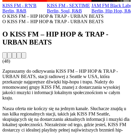
KISS FM - R'N'B
KISS FM - SEXTIME
JAM FM Black Label
Berlin, R&B
Berlin, Soul, R&B
Berlin, Hip Hop, R&
O KISS FM – HIP HOP & TRAP - URBAN BEATS
O KISS FM – HIP HOP & TRAP - URBAN BEATS
O KISS FM – HIP HOP & TRAP -
URBAN BEATS
(48)
Zapraszamy do odkrywania KISS FM – HIP HOP & TRAP -
URBAN BEATS, stacji radiowej z Seattle w USA, która
przekazuje najgorętsze dźwięki hip-hopu i trapu. Należy do
renomowanej grupy KISS FM, znanej z dostarczania wysokiej
jakości muzyki i informacji lokalnym społecznościom w całym
kraju.
Nasza oferta nie kończy się na jednym kanale. Słuchacze znajdą u
nas kilka regionalnych stacji, takich jak KISS FM Seattle,
skupiających się na dostarczaniu aktualnych informacji i muzyki dla
lokalnej społeczności. Niezależnie od tego, gdzie jesteś, KISS FM
dostarczy ci idealnej playlisty pełnej najświeższych brzmień hip-