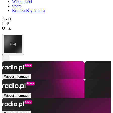
Wiadomości
Sport
Kronika Kryminalna
A - H
I - P
Q - Z
Więcej informacji
Więcej informacji