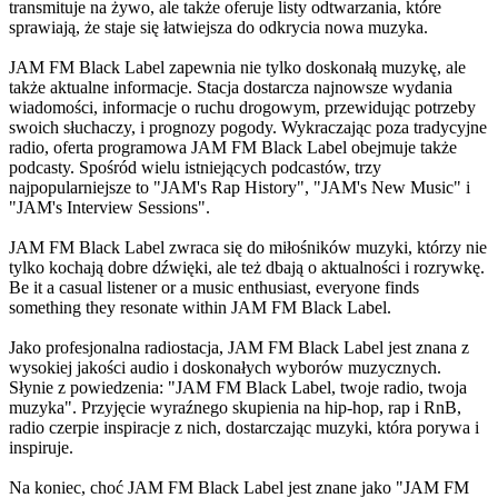
transmituje na żywo, ale także oferuje listy odtwarzania, które
sprawiają, że staje się łatwiejsza do odkrycia nowa muzyka.
JAM FM Black Label zapewnia nie tylko doskonałą muzykę, ale
także aktualne informacje. Stacja dostarcza najnowsze wydania
wiadomości, informacje o ruchu drogowym, przewidując potrzeby
swoich słuchaczy, i prognozy pogody. Wykraczając poza tradycyjne
radio, oferta programowa JAM FM Black Label obejmuje także
podcasty. Spośród wielu istniejących podcastów, trzy
najpopularniejsze to "JAM's Rap History", "JAM's New Music" i
"JAM's Interview Sessions".
JAM FM Black Label zwraca się do miłośników muzyki, którzy nie
tylko kochają dobre dźwięki, ale też dbają o aktualności i rozrywkę.
Be it a casual listener or a music enthusiast, everyone finds
something they resonate within JAM FM Black Label.
Jako profesjonalna radiostacja, JAM FM Black Label jest znana z
wysokiej jakości audio i doskonałych wyborów muzycznych.
Słynie z powiedzenia: "JAM FM Black Label, twoje radio, twoja
muzyka". Przyjęcie wyraźnego skupienia na hip-hop, rap i RnB,
radio czerpie inspiracje z nich, dostarczając muzyki, która porywa i
inspiruje.
Na koniec, choć JAM FM Black Label jest znane jako "JAM FM