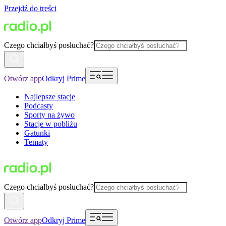
Przejdź do treści
Czego chciałbyś posłuchać?
Otwórz app
Odkryj Prime
Najlepsze stacje
Podcasty
Sporty na żywo
Stacje w pobliżu
Gatunki
Tematy
Czego chciałbyś posłuchać?
Otwórz app
Odkryj Prime