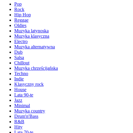
Pop
Rock
Hip Hop
Reggae
Oldies
Muzyka latynoska
Muzyka klasyczna
Electro
Muzyka alternatywna
Dub
Salsa
Chillout
Muzyka chrześcijańska
Techno
Indie
Klasyczny rock
House
Lata 90-te
Jazz
Minimal
Muzyka country
Drum'n'Bass
R&B
Hity
Lata 70-te