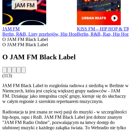
JAM FM
KISS FM – HIP HOP & T
Berlin, R&B, Listy przebojów, Hip Hop
Berlin, R&B, Rap, Hip Hop
O JAM FM Black Label
O JAM FM Black Label
O JAM FM Black Label
(113)
JAM FM Black Label to rozgłośnia radiowa z siedzibą w Berlinie w
Niemczech, która jest częścią większej grupy nadawców - JAM
FM. Działając jako integralna część grupy, kieruje się do słuchaczy
w całym regionie z szerokim repertuarem muzycznym.
Radiostacja ta jest znana ze swej pasji do muzyki - w szczególności
hip-hopu, rapu i RnB. JAM FM Black Label jest dobrze znanym
"JAM FM Radio Online", pozwalającym na łatwy dostęp do
ulubionej muzyki z każdego zakątka świata. To Webradio nie tylko