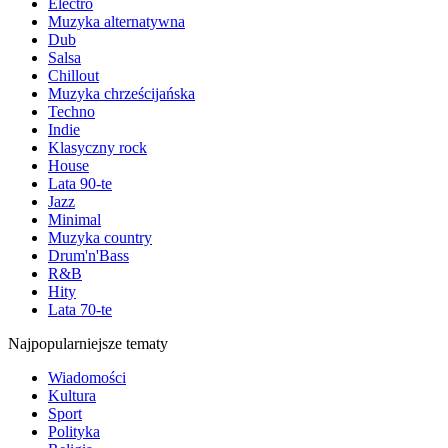
Electro
Muzyka alternatywna
Dub
Salsa
Chillout
Muzyka chrześcijańska
Techno
Indie
Klasyczny rock
House
Lata 90-te
Jazz
Minimal
Muzyka country
Drum'n'Bass
R&B
Hity
Lata 70-te
Najpopularniejsze tematy
Wiadomości
Kultura
Sport
Polityka