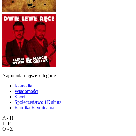
Najpopularniejsze kategorie
Komedia
Wiadomości
Sport
Społeczeństwo i Kultura
Kronika Kryminalna
A - H
I - P
Q - Z