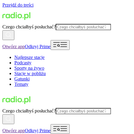
Przejdź do treści
Czego chciałbyś posłuchać?
Otwórz app
Odkryj Prime
Najlepsze stacje
Podcasty
Sporty na żywo
Stacje w pobliżu
Gatunki
Tematy
Czego chciałbyś posłuchać?
Otwórz app
Odkryj Prime