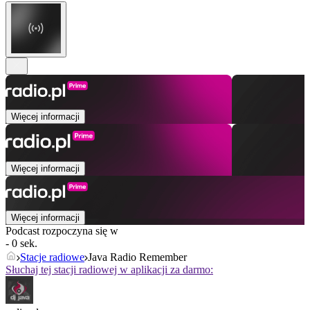
Więcej informacji
Więcej informacji
Więcej informacji
Podcast rozpoczyna się w
- 0 sek.
Stacje radiowe
Java Radio Remember
Słuchaj tej stacji radiowej w aplikacji za darmo: