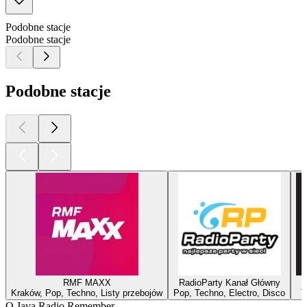
Podobne stacje
Podobne stacje
Podobne stacje
RMF MAXX
RadioParty Kanał Główny
Kraków, Pop, Techno, Listy przebojów
Pop, Techno, Electro, Disco
T
O Java Radio Remember