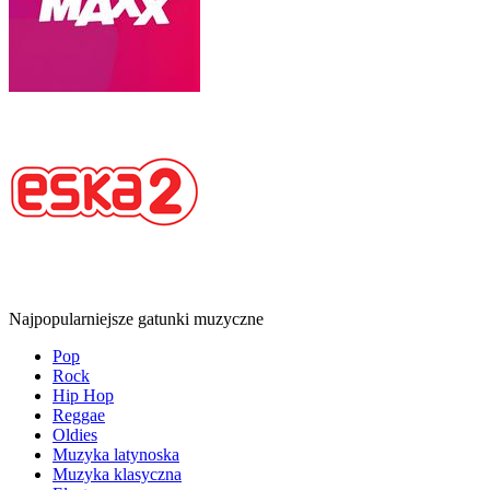
Najpopularniejsze gatunki muzyczne
Pop
Rock
Hip Hop
Reggae
Oldies
Muzyka latynoska
Muzyka klasyczna