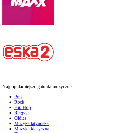
Najpopularniejsze gatunki muzyczne
Pop
Rock
Hip Hop
Reggae
Oldies
Muzyka latynoska
Muzyka klasyczna