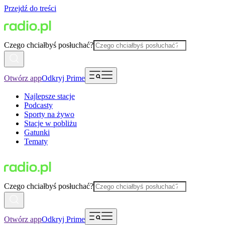
Przejdź do treści
Czego chciałbyś posłuchać?
Otwórz app
Odkryj Prime
Najlepsze stacje
Podcasty
Sporty na żywo
Stacje w pobliżu
Gatunki
Tematy
Czego chciałbyś posłuchać?
Otwórz app
Odkryj Prime