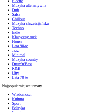
Electro
Muzyka alternatywna
Dub
Salsa
Chillout
Muzyka chrześcijańska
Techno
Indie
Klasyczny rock
House
Lata 90-te
Jazz
Minimal
Muzyka country
Drum'n'Bass
R&B
Hity
Lata 70-te
Najpopularniejsze tematy
Wiadomości
Kultura
Sport
Polityka