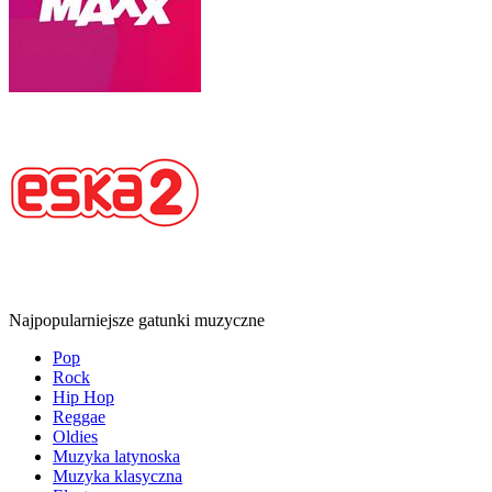
Najpopularniejsze gatunki muzyczne
Pop
Rock
Hip Hop
Reggae
Oldies
Muzyka latynoska
Muzyka klasyczna