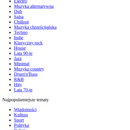
Electro
Muzyka alternatywna
Dub
Salsa
Chillout
Muzyka chrześcijańska
Techno
Indie
Klasyczny rock
House
Lata 90-te
Jazz
Minimal
Muzyka country
Drum'n'Bass
R&B
Hity
Lata 70-te
Najpopularniejsze tematy
Wiadomości
Kultura
Sport
Polityka