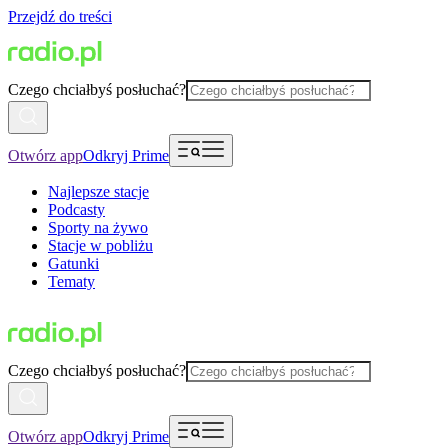
Przejdź do treści
Czego chciałbyś posłuchać?
Otwórz app
Odkryj Prime
Najlepsze stacje
Podcasty
Sporty na żywo
Stacje w pobliżu
Gatunki
Tematy
Czego chciałbyś posłuchać?
Otwórz app
Odkryj Prime