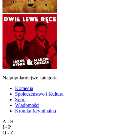
Najpopularniejsze kategorie
Komedia
Społeczeństwo i Kultura
Sport
Wiadomości
Kronika Kryminalna
A - H
I - P
Q - Z