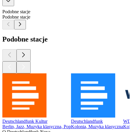
Podobne stacje
Podobne stacje
Podobne stacje
Deutschlandfunk Kultur
Deutschlandfunk
WDR
Berlin, Jazz, Muzyka klasyczna, Pop
Kolonia, Muzyka klasyczna
Kolo
O Deutschlandfunk Nova