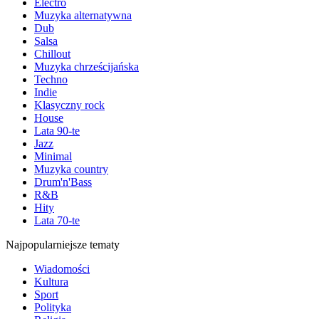
Electro
Muzyka alternatywna
Dub
Salsa
Chillout
Muzyka chrześcijańska
Techno
Indie
Klasyczny rock
House
Lata 90-te
Jazz
Minimal
Muzyka country
Drum'n'Bass
R&B
Hity
Lata 70-te
Najpopularniejsze tematy
Wiadomości
Kultura
Sport
Polityka