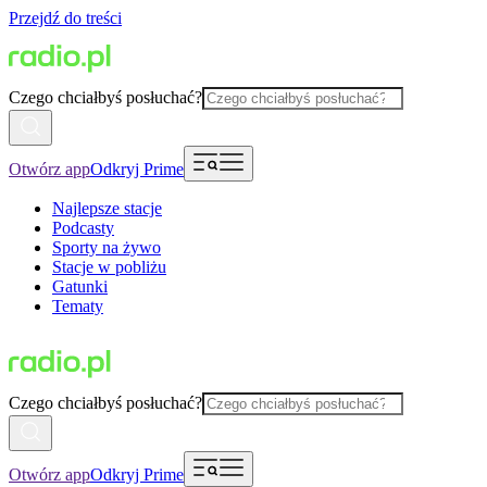
Przejdź do treści
Czego chciałbyś posłuchać?
Otwórz app
Odkryj Prime
Najlepsze stacje
Podcasty
Sporty na żywo
Stacje w pobliżu
Gatunki
Tematy
Czego chciałbyś posłuchać?
Otwórz app
Odkryj Prime