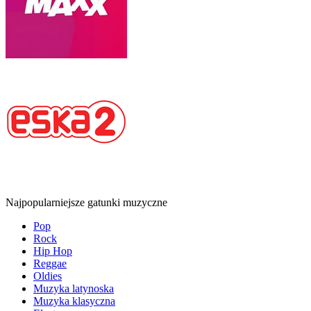
Najpopularniejsze gatunki muzyczne
Pop
Rock
Hip Hop
Reggae
Oldies
Muzyka latynoska
Muzyka klasyczna