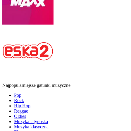
Najpopularniejsze gatunki muzyczne
Pop
Rock
Hip Hop
Reggae
Oldies
Muzyka latynoska
Muzyka klasyczna