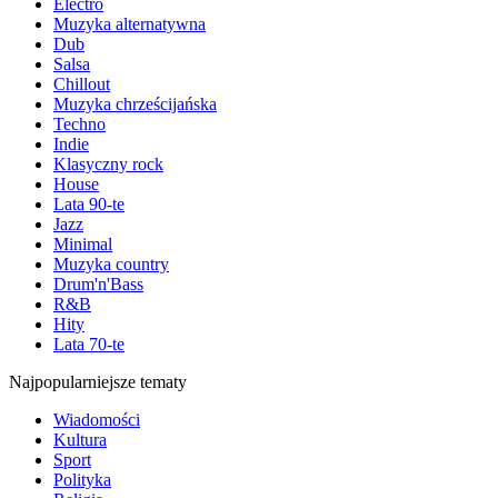
Electro
Muzyka alternatywna
Dub
Salsa
Chillout
Muzyka chrześcijańska
Techno
Indie
Klasyczny rock
House
Lata 90-te
Jazz
Minimal
Muzyka country
Drum'n'Bass
R&B
Hity
Lata 70-te
Najpopularniejsze tematy
Wiadomości
Kultura
Sport
Polityka