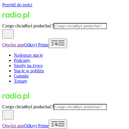
Przejdź do treści
Czego chciałbyś posłuchać?
Otwórz app
Odkryj Prime
Najlepsze stacje
Podcasty
Sporty na żywo
Stacje w pobliżu
Gatunki
Tematy
Czego chciałbyś posłuchać?
Otwórz app
Odkryj Prime