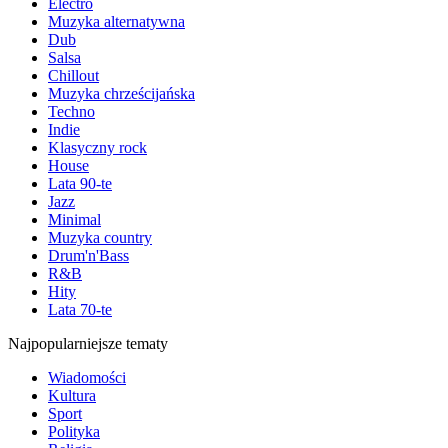
Electro
Muzyka alternatywna
Dub
Salsa
Chillout
Muzyka chrześcijańska
Techno
Indie
Klasyczny rock
House
Lata 90-te
Jazz
Minimal
Muzyka country
Drum'n'Bass
R&B
Hity
Lata 70-te
Najpopularniejsze tematy
Wiadomości
Kultura
Sport
Polityka