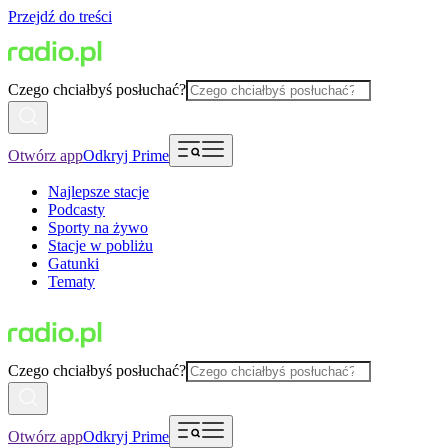
Przejdź do treści
Czego chciałbyś posłuchać?
Otwórz app
Odkryj Prime
Najlepsze stacje
Podcasty
Sporty na żywo
Stacje w pobliżu
Gatunki
Tematy
Czego chciałbyś posłuchać?
Otwórz app
Odkryj Prime