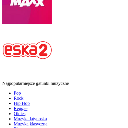
Najpopularniejsze gatunki muzyczne
Pop
Rock
Hip Hop
Reggae
Oldies
Muzyka latynoska
Muzyka klasyczna