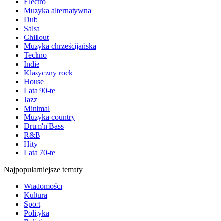
Electro
Muzyka alternatywna
Dub
Salsa
Chillout
Muzyka chrześcijańska
Techno
Indie
Klasyczny rock
House
Lata 90-te
Jazz
Minimal
Muzyka country
Drum'n'Bass
R&B
Hity
Lata 70-te
Najpopularniejsze tematy
Wiadomości
Kultura
Sport
Polityka