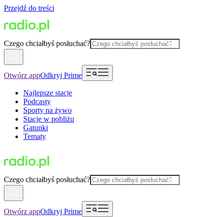
Przejdź do treści
Czego chciałbyś posłuchać?
Otwórz app
Odkryj Prime
Najlepsze stacje
Podcasty
Sporty na żywo
Stacje w pobliżu
Gatunki
Tematy
Czego chciałbyś posłuchać?
Otwórz app
Odkryj Prime