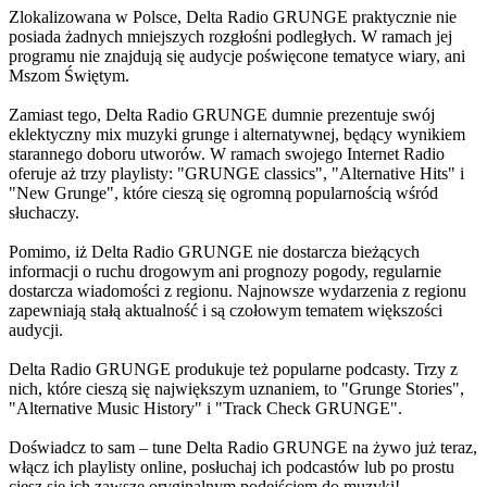
Zlokalizowana w Polsce, Delta Radio GRUNGE praktycznie nie
posiada żadnych mniejszych rozgłośni podległych. W ramach jej
programu nie znajdują się audycje poświęcone tematyce wiary, ani
Mszom Świętym.
Zamiast tego, Delta Radio GRUNGE dumnie prezentuje swój
eklektyczny mix muzyki grunge i alternatywnej, będący wynikiem
starannego doboru utworów. W ramach swojego Internet Radio
oferuje aż trzy playlisty: "GRUNGE classics", "Alternative Hits" i
"New Grunge", które cieszą się ogromną popularnością wśród
słuchaczy.
Pomimo, iż Delta Radio GRUNGE nie dostarcza bieżących
informacji o ruchu drogowym ani prognozy pogody, regularnie
dostarcza wiadomości z regionu. Najnowsze wydarzenia z regionu
zapewniają stałą aktualność i są czołowym tematem większości
audycji.
Delta Radio GRUNGE produkuje też popularne podcasty. Trzy z
nich, które cieszą się największym uznaniem, to "Grunge Stories",
"Alternative Music History" i "Track Check GRUNGE".
Doświadcz to sam – tune Delta Radio GRUNGE na żywo już teraz,
włącz ich playlisty online, posłuchaj ich podcastów lub po prostu
ciesz się ich zawsze oryginalnym podejściem do muzyki!