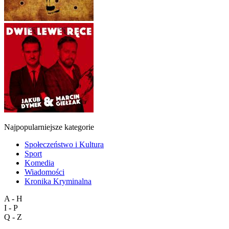
Najpopularniejsze kategorie
Społeczeństwo i Kultura
Sport
Komedia
Wiadomości
Kronika Kryminalna
A - H
I - P
Q - Z