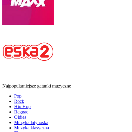
Najpopularniejsze gatunki muzyczne
Pop
Rock
Hip Hop
Reggae
Oldies
Muzyka latynoska
Muzyka klasyczna