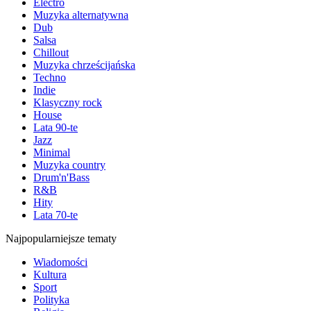
Electro
Muzyka alternatywna
Dub
Salsa
Chillout
Muzyka chrześcijańska
Techno
Indie
Klasyczny rock
House
Lata 90-te
Jazz
Minimal
Muzyka country
Drum'n'Bass
R&B
Hity
Lata 70-te
Najpopularniejsze tematy
Wiadomości
Kultura
Sport
Polityka