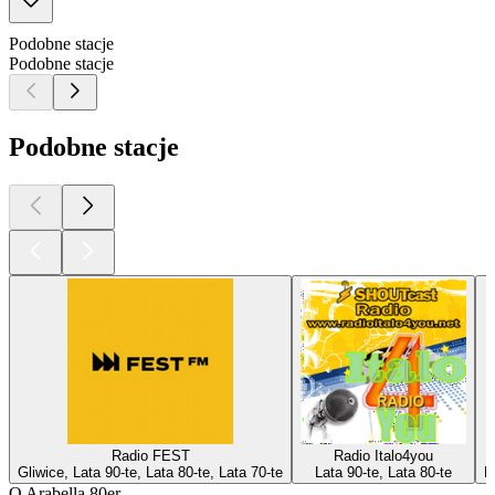
Podobne stacje
Podobne stacje
Podobne stacje
Radio FEST
Radio Italo4you
Gliwice, Lata 90-te, Lata 80-te, Lata 70-te
Lata 90-te, Lata 80-te
P
O Arabella 80er