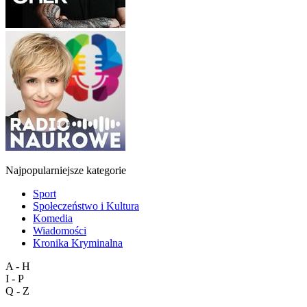
Najpopularniejsze kategorie
Sport
Społeczeństwo i Kultura
Komedia
Wiadomości
Kronika Kryminalna
A - H
I - P
Q - Z