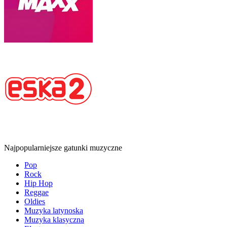
Najpopularniejsze gatunki muzyczne
Pop
Rock
Hip Hop
Reggae
Oldies
Muzyka latynoska
Muzyka klasyczna