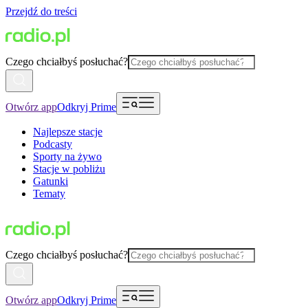
Przejdź do treści
Czego chciałbyś posłuchać?
Otwórz app
Odkryj Prime
Najlepsze stacje
Podcasty
Sporty na żywo
Stacje w pobliżu
Gatunki
Tematy
Czego chciałbyś posłuchać?
Otwórz app
Odkryj Prime