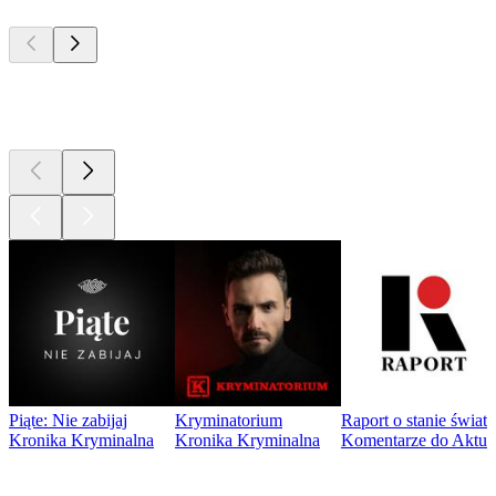
Najlepsze
podcasty
Najlepsze
podcasty
Piąte: Nie zabijaj
Kryminatorium
Raport o stanie świat
Kronika Kryminalna
Kronika Kryminalna
Komentarze do Aktua