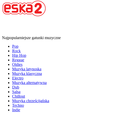
Najpopularniejsze gatunki muzyczne
Pop
Rock
Hip Hop
Reggae
Oldies
Muzyka latynoska
Muzyka klasyczna
Electro
Muzyka alternatywna
Dub
Salsa
Chillout
Muzyka chrześcijańska
Techno
Indie