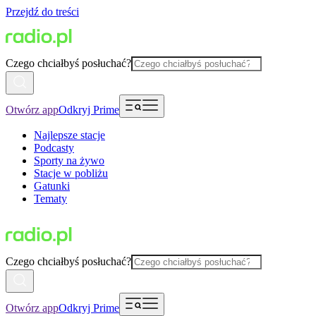
Przejdź do treści
Czego chciałbyś posłuchać?
Otwórz app
Odkryj Prime
Najlepsze stacje
Podcasty
Sporty na żywo
Stacje w pobliżu
Gatunki
Tematy
Czego chciałbyś posłuchać?
Otwórz app
Odkryj Prime