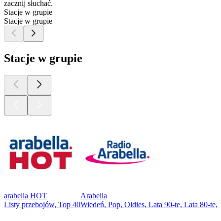
zacznij słuchać.
Stacje w grupie
Stacje w grupie
Stacje w grupie
arabella HOT
Arabella
Listy przebojów, Top 40
Wiedeń, Pop, Oldies, Lata 90-te, Lata 80-te, 
Najlepsze
podcasty