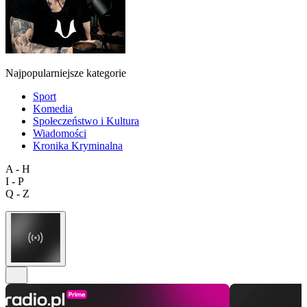
Najpopularniejsze kategorie
Sport
Komedia
Społeczeństwo i Kultura
Wiadomości
Kronika Kryminalna
A - H
I - P
Q - Z