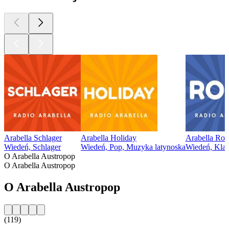
Arabella Schlager
Arabella Holiday
Arabella Roc
Wiedeń, Schlager
Wiedeń, Pop, Muzyka latynoska
Wiedeń, Klas
O Arabella Austropop
O Arabella Austropop
O Arabella Austropop
(119)