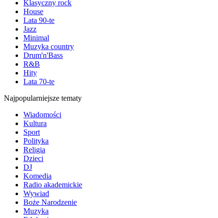
Klasyczny rock
House
Lata 90-te
Jazz
Minimal
Muzyka country
Drum'n'Bass
R&B
Hity
Lata 70-te
Najpopularniejsze tematy
Wiadomości
Kultura
Sport
Polityka
Religia
Dzieci
DJ
Komedia
Radio akademickie
Wywiad
Boże Narodzenie
Muzyka