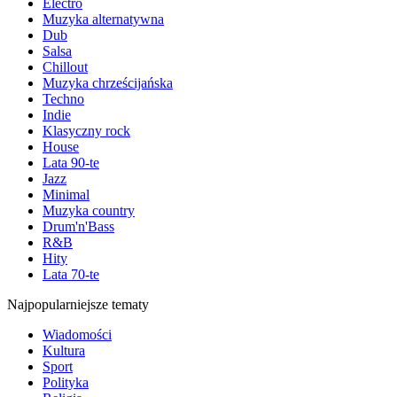
Electro
Muzyka alternatywna
Dub
Salsa
Chillout
Muzyka chrześcijańska
Techno
Indie
Klasyczny rock
House
Lata 90-te
Jazz
Minimal
Muzyka country
Drum'n'Bass
R&B
Hity
Lata 70-te
Najpopularniejsze tematy
Wiadomości
Kultura
Sport
Polityka