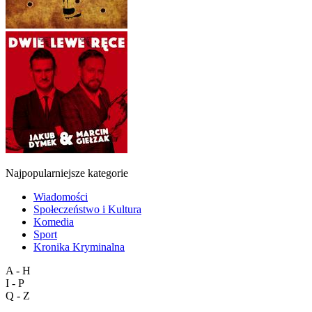
Najpopularniejsze kategorie
Wiadomości
Społeczeństwo i Kultura
Komedia
Sport
Kronika Kryminalna
A - H
I - P
Q - Z