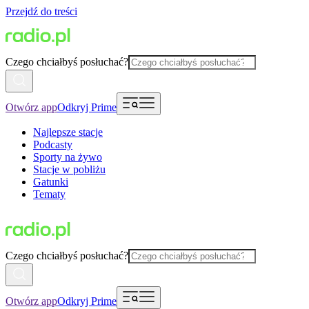
Przejdź do treści
Czego chciałbyś posłuchać?
Otwórz app
Odkryj Prime
Najlepsze stacje
Podcasty
Sporty na żywo
Stacje w pobliżu
Gatunki
Tematy
Czego chciałbyś posłuchać?
Otwórz app
Odkryj Prime